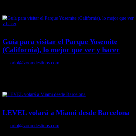
alrededores en California, antigua ciudad colonial española ahora
famosa por sus playas
19/10/2024
Desactivado
Guía para visitar el Parque Yosemite
(California), lo mejor que ver y hacer
Por
oriol@zoomdestinos.com
Descubre cómo es la visita del parque nacional de Yosemite en
California al oeste de Estados Unidos:, con consejos, cómo llegar y
lo mejor que ver y hacer
05/10/2023
Desactivado
LEVEL volará a Miami desde Barcelona
Por
oriol@zoomdestinos.com
LEVEL volará a Miami desde Barcelona