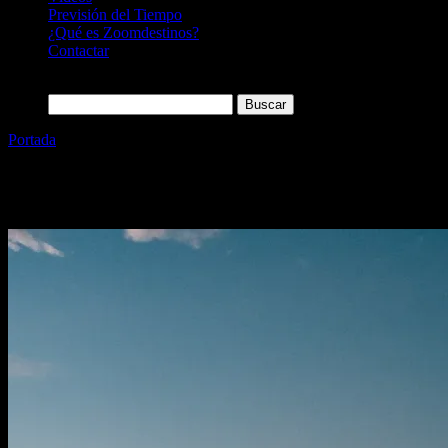
Previsión del Tiempo
¿Qué es Zoomdestinos?
Contactar
Buscar:
Portada
»
Estados Unidos
Etiqueta:
Estados Unidos