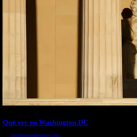
18/09/2025
Desactivado
Qué ver en Washington DC
Por
oriol@zoomdestinos.com