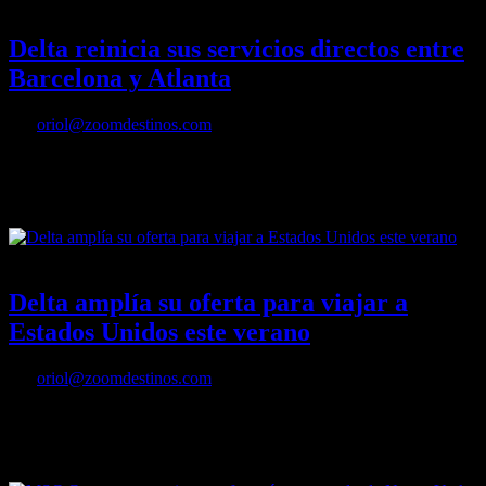
04/04/2022
Desactivado
Delta reinicia sus servicios directos entre
Barcelona y Atlanta
Por
oriol@zoomdestinos.com
Delta retoma hoy sus vuelos desde Barcelona a Atlanta, ofreciendo
servicios sin escalas a esta ciudad y a Nueva York-JFK este verano y
conectando más de 40 destinos en los Estados Unidos.
16/03/2022
Desactivado
Delta amplía su oferta para viajar a
Estados Unidos este verano
Por
oriol@zoomdestinos.com
Más de 510 vuelos semanales entre Europa y Estados Unidos,
incluyendo más a y desde Nueva York-JFK y Boston que cualquier
otra línea aérea