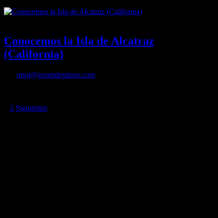
21/09/2021
Desactivado
Conocemos la Isla de Alcatraz
(California)
Por
oriol@zoomdestinos.com
Conocemos la Isla de Alcatraz (California)
Paginación
1
2
Siguientes
de
entradas