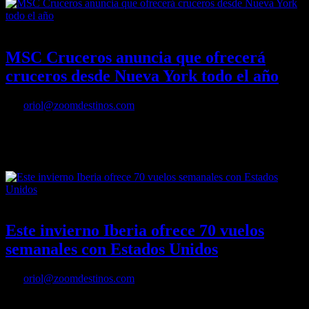
10/03/2022
Desactivado
MSC Cruceros anuncia que ofrecerá
cruceros desde Nueva York todo el año
Por
oriol@zoomdestinos.com
Esto supondrá un gran atractivo para los viajeros internacionales,
gracias a la buena conexión aérea de Nueva York durante todo el
año
19/10/2021
Desactivado
Este invierno Iberia ofrece 70 vuelos
semanales con Estados Unidos
Por
oriol@zoomdestinos.com
Este invierno Iberia ofrece 70 vuelos semanales con Estados Unidos