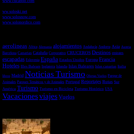
www.cucaboo.com
Soloski.net
, Red de Portales web sobre deportes de invierno
ww.soloski.net
www.solosnow.com
www.solonordico.com
Temas más vistos
aerolineas
alojamientos
Asia
Andalucía
Andorra
Africa
Alemania
Austria
Destinos
CRUCEROS
Cataluña
Canarias
emirates
Barcelona
Corporativo
España
escapadas
Francia
Estados Unidos
Europa
Eslovenia
Hoteles
Islas Baleares
Illes Balears
Islas canarias
Italia
Inglaterra
Islandia
Noticias Turismo
Madrid
libros
Ofertas Vuelos
Parque de
Reportajes
Portugal
Rutas
Sur
Parques Temáticos y de Animales
Animales
Turismo
América
Turismo en Bicicleta
Turismo Histórico
USA
Vacaciones
viajes
Vuelos
Últimas Novedades