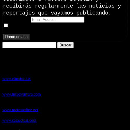
recibirás regularmente las noticias y
reportajes que vayamos publicando.
Email Address
Doy mi consentimiento para recibir correos electrónicos
promocionales de Zoomdestinos.es
Buscar:
Nuestros Portales:
ElMotor.net
, revista digital del mundo del automóvil, con noticias,
novedades y pruebas de coches
www.elmotor.net
Infoaventura.com
, Las noticias, novedades de producto y test de material
de Senderismo, Trail Running y BTT
www.infoaventura.com
Motosonline.net
, revista digital de Motociclismo, con noticias, novedades y
pruebas de Motos
www.motosonline.net
CasaActual.com
, Revista Digital de Life Style
www.casaactual.com
Cucaboo.com
, Revista Digital de Puericultura e infantil