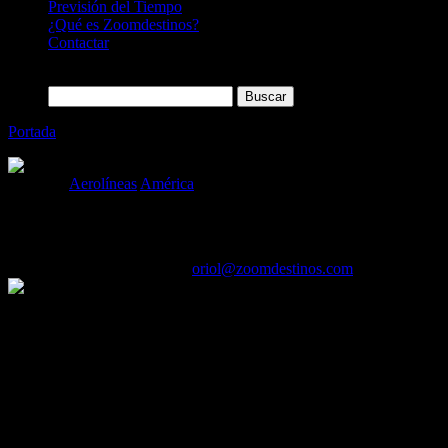
Previsión del Tiempo
¿Qué es Zoomdestinos?
Contactar
Buscar:
Portada
»
Delta amplía su oferta para viajar a Estados Unidos est
Categoría
Aerolíneas
América
Delta amplía su oferta para viajar a Estad
16/03/2022
Desactivado
Por
oriol@zoomdestinos.com
Más de 510 vuelos semanales
entre Europa y Estados Unidos, 
Delta Premium Select
está disponible en casi todos los vuelos
2021*
En España, Delta reinicia en abril sus servicios desde Madrid
Los clientes en busca de aventuras de verano en el extranjero podrán 
disfrutar de las cabinas
premium
de Delta con un 143 % más de asiento