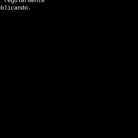
s regularmente
ublicando.
onales de Zoomdestinos.es
es y pruebas de coches
 de Senderismo, Trail Running y BTT
y pruebas de Motos