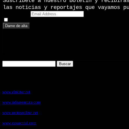
Suscríbete a nuestro Boletín y recibirá
las noticias y reportajes que vayamos p
Email Address
Doy mi consentimiento para recibir correos electrónicos promoci
Buscar:
Nuestros Portales:
ElMotor.net
, revista digital del mundo del automóvil, con noticias, novedad
www.elmotor.net
Infoaventura.com
, Las noticias, novedades de producto y test de material
www.infoaventura.com
Motosonline.net
, revista digital de Motociclismo, con noticias, novedades 
www.motosonline.net
CasaActual.com
, Revista Digital de Life Style
www.casaactual.com
Cucaboo.com
, Revista Digital de Puericultura e infantil