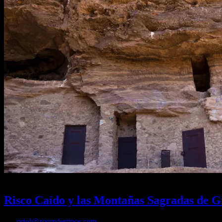
01/02/2026
Desactivado
Risco Caído y las Montañas Sagradas de Gr
Por
oriol@zoomdestinos.com