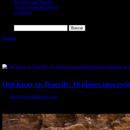
Previsión del Tiempo
¿Qué es Zoomdestinos?
Contactar
Buscar:
Portada
»
Islas canarias
Etiqueta:
Islas canarias
21/04/2026
Desactivado
Qué hacer en Tenerife: 10 planes imprescind
Por
oriol@zoomdestinos.com
La isla es uno de los destinos más completos de España, capaz de comb