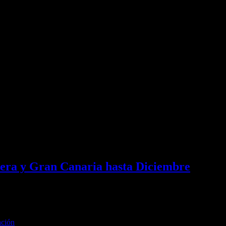
 ofrece una combinación ideal de belleza natural, atracciones culturale
Islas Canarias, es Betancuria , uno de los asentamientos más antiguos e h
mera y Gran Canaria hasta Diciembre
MZ) y Gran Canaria (LPA) que ha programado Binter a partir del mes de