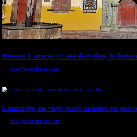
27/09/2025
Desactivado
Museos Canario y Casa de Colón, la histo
Por
oriol@zoomdestinos.com
Así son los museos Canario y Casa Colón de Las Palmas de Gran Canar
20/10/2024
Desactivado
Lanzarote, un viaje entre mundos en una so
Por
oriol@zoomdestinos.com
Degustar vinos volcánicos o carnes cocinadas con el calor terrestre, p