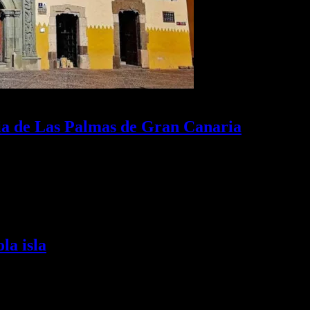
ria de Las Palmas de Gran Canaria
ias, un paseo por la historia de la ciudad, desde la época precolombi
la isla
racticar surf, explorar volcanes y maravillarse con atardeceres increíble