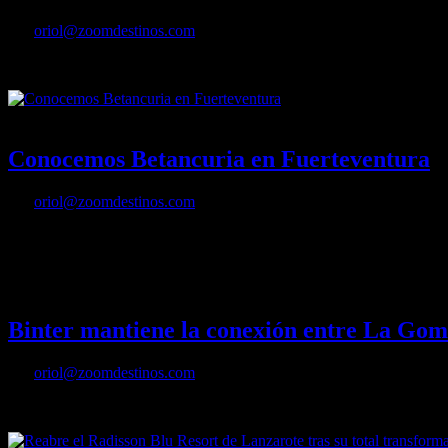
Por
oriol@zoomdestinos.com
Cuando se trata de planificar unas vacaciones inolvidables, Las Palmas
04/07/2023
Desactivado
Conocemos Betancuria en Fuerteventura
Por
oriol@zoomdestinos.com
Uno de los pueblos con más encanto y bonitos de Fuerteventura, en las 
de Fuerteventura.
19/06/2023
Desactivado
Binter mantiene la conexión entre La Go
Por
oriol@zoomdestinos.com
Ya están disponibles los vuelos directos diarios entre La Gomera (G