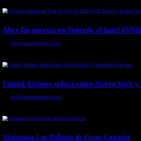
a sur por los imprescindibles de la isla canaria
17/06/2024
Desactivado
Abre las puertas en Tenerife el hotel INN
Por
oriol@zoomdestinos.com
Abre las puertas en Tenerife el hotel INNSiDE Tenerife Santa Cruz
14/06/2024
Desactivado
United Airlines volará entre Nueva York y 
Por
oriol@zoomdestinos.com
United Airlines volará entre Nueva York y Tenerife todo el año
07/09/2023
Desactivado
Visitamos Las Palmas de Gran Canaria