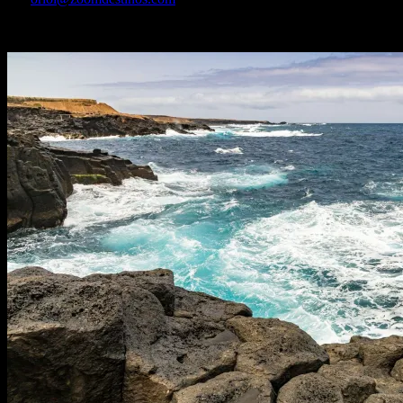
Un pueblo escondido en cuevas, grabados rupestres y un paisaje que q