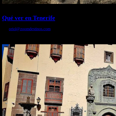
13/01/2026
Desactivado
Qué ver en Tenerife
Por
oriol@zoomdestinos.com
Un destino único de mar, naturaleza y cultura perfecto para visitar en 