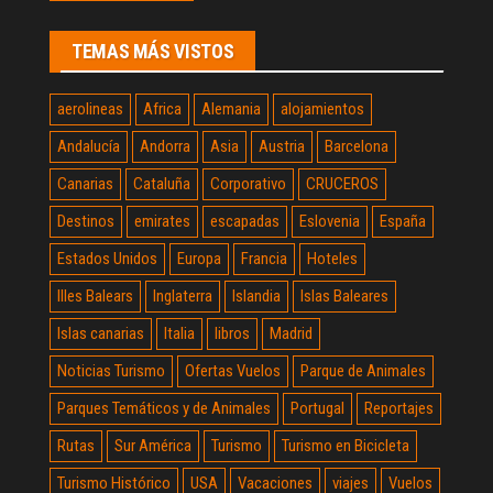
TEMAS MÁS VISTOS
aerolineas
Africa
Alemania
alojamientos
Andalucía
Andorra
Asia
Austria
Barcelona
Canarias
Cataluña
Corporativo
CRUCEROS
Destinos
emirates
escapadas
Eslovenia
España
Estados Unidos
Europa
Francia
Hoteles
Illes Balears
Inglaterra
Islandia
Islas Baleares
Islas canarias
Italia
libros
Madrid
Noticias Turismo
Ofertas Vuelos
Parque de Animales
Parques Temáticos y de Animales
Portugal
Reportajes
Rutas
Sur América
Turismo
Turismo en Bicicleta
Turismo Histórico
USA
Vacaciones
viajes
Vuelos