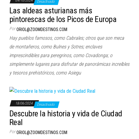
09/10/2024
Desactivado
Las aldeas asturianas más
pintorescas de los Picos de Europa
Por
ORIOL@ZOOMDESTINOS.COM
Hay pueblos famosos, como Cabrales; otros que son meca
de montañeros, como Bulnes y Sotres; enclaves
imprescindibles para peregrinos, como Covadonga; o
simplemente lugares para disfrutar de panorámicas increíbles
y tesoros prehistóricos, como Asiegu
18/06/2024
Desactivado
Descubre la historia y vida de Ciudad
Real
Por
ORIOL@ZOOMDESTINOS.COM