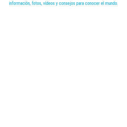
contenido
Zoomdestinos
Reportajes y
ideas de
destinos de
todo el
mundo, con
información,
fotos,
vídeos y
consejos
para
conocer el
mundo.