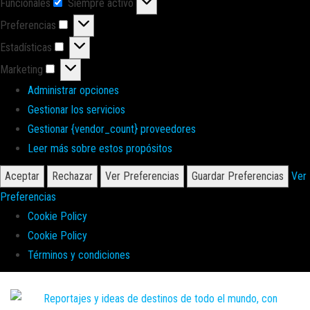
Funcionales
Siempre activo
Funcionales
Preferencias
Preferencias
Estadísticas
Estadísticas
Marketing
Marketing
Administrar opciones
Gestionar los servicios
Gestionar {vendor_count} proveedores
Leer más sobre estos propósitos
Aceptar
Rechazar
Ver Preferencias
Guardar Preferencias
Ver
Preferencias
Cookie Policy
Cookie Policy
Términos y condiciones
Saltar
al