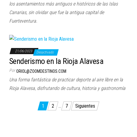
los asentamientos más antiguos e históricos de las Islas
Canarias, sin olvidar que fue la antigua capital de
Fuerteventura.
21/06/2023
Desactivado
Senderismo en la Rioja Alavesa
Por
ORIOL@ZOOMDESTINOS.COM
Una forma fantástica de practicar deporte al aire libre en la
Rioja Alavesa, disfrutando de cultura, historia y gastronomía
Paginación
1
2
…
7
Siguientes
de
entradas