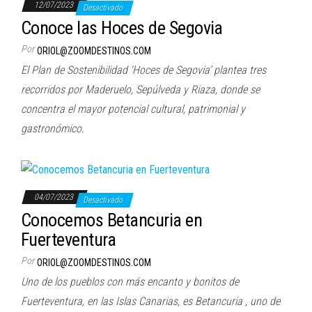
12/07/2023
Desactivado
Conoce las Hoces de Segovia
Por
ORIOL@ZOOMDESTINOS.COM
El Plan de Sostenibilidad ‘Hoces de Segovia’ plantea tres
recorridos por Maderuelo, Sepúlveda y Riaza, donde se
concentra el mayor potencial cultural, patrimonial y
gastronómico.
04/07/2023
Desactivado
Conocemos Betancuria en
Fuerteventura
Por
ORIOL@ZOOMDESTINOS.COM
Uno de los pueblos con más encanto y bonitos de
Fuerteventura, en las Islas Canarias, es Betancuria , uno de