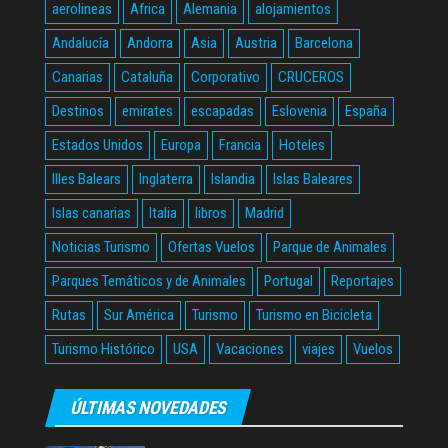
aerolineas
Africa
Alemania
alojamientos
Andalucía
Andorra
Asia
Austria
Barcelona
Canarias
Cataluña
Corporativo
CRUCEROS
Destinos
emirates
escapadas
Eslovenia
España
Estados Unidos
Europa
Francia
Hoteles
Illes Balears
Inglaterra
Islandia
Islas Baleares
Islas canarias
Italia
libros
Madrid
Noticias Turismo
Ofertas Vuelos
Parque de Animales
Parques Temáticos y de Animales
Portugal
Reportajes
Rutas
Sur América
Turismo
Turismo en Bicicleta
Turismo Histórico
USA
Vacaciones
viajes
Vuelos
ÚLTIMAS NOVEDADES