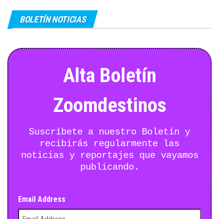
BOLETÍN NOTICIAS
Alta Boletín
Zoomdestinos
Suscríbete a nuestro Boletín y
recibirás regularmente las
noticias y reportajes que vayamos
publicando.
Email Address