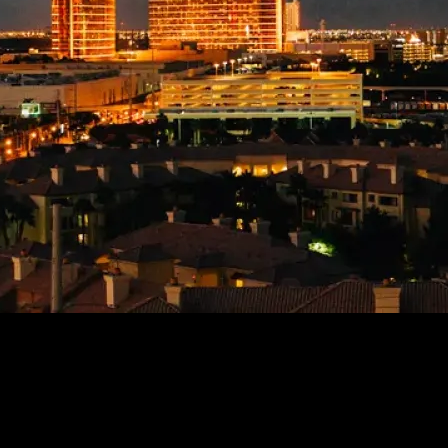
spitalidad y un laberinto de casinos; una tumbona junto a la piscina y 
o todos los que vienen a conocerla buscan lo mismo: pasarlo bien.En 20
es nacionales, quería vivir en el mundo real. Admito que, en retrospec
 extraña y he descubierto sus secretos y sus ritmos locos. Mi década 
 adecuada de planificación, espontaneidad y unos pocos tips, viajar a L