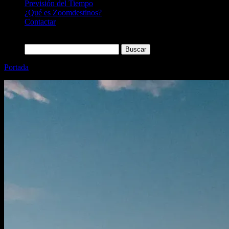
Previsión del Tiempo
¿Qué es Zoomdestinos?
Contactar
Buscar:
Portada
»
Tips para viajar a Las Vegas: 15 reglas no escritas para