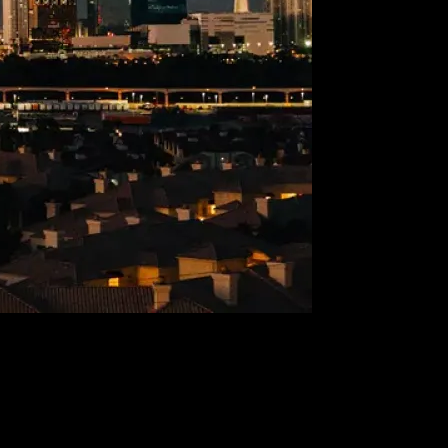
un calor sofocante en la calle; un premio gordo o una cuenta bancaria
15 dejé atrás los bosques de Montana en favor de un apartamento justo
tiva, Las Vegas no parece la mejor de las elecciones para eso. Desde
de idilio con Las Vegas me ha enseñado todo lo que hace falta saber
as Vegas no es solo una buena experiencia, sino que podría