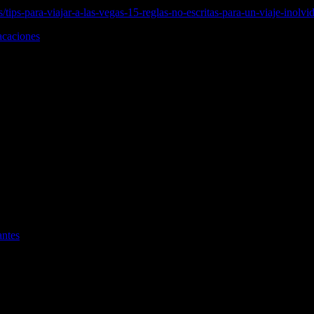
s/tips-para-viajar-a-las-vegas-15-reglas-no-escritas-para-un-viaje-inolvi
acaciones
antes