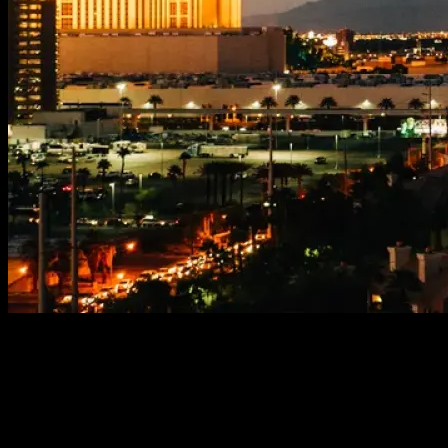
Las Vegas es un compendio de contradicciones, a la vez un oasis de ho
en números rojos. Es la mejor de las noches o el peor de tu vida, per
detrás de un casino de Las Vegas. Después de haber trabajado en parqu
he aprendido mucho sobre cómo moverse por esta ciudad tan bella como
para pasar unas buenas vacaciones aquí; y es que, con la combinación
convertirse en la mejor de tu vida.