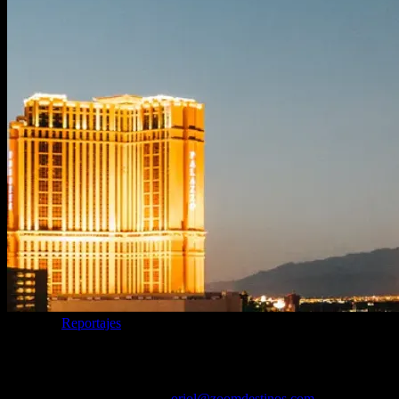
Categoría
Reportajes
Tips para viajar a Las Vegas: 15 reglas no 
29/05/2026
Desactivado
Por
oriol@zoomdestinos.com