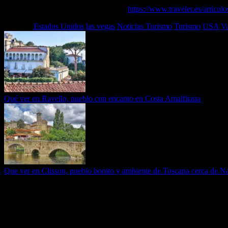
Puedes leer el Artículo completo en…
https://www.traveler.es/articulo
Etiquetas
Estados Unidos
las vegas
Noticias Turismo
Turismo
USA
V
Qué ver en Ravello, pueblo con encanto en Costa Amalfitana
Que ver en Clisson, pueblo bonito y ambiente de Toscana cerca de N