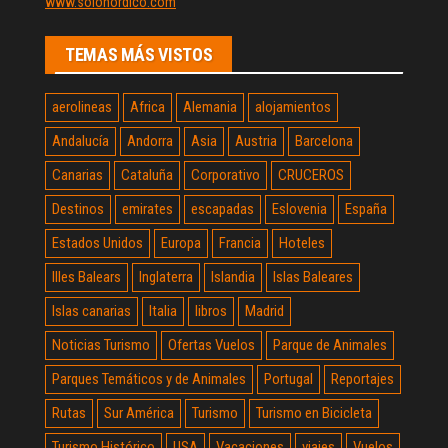
www.solonordico.com
TEMAS MÁS VISTOS
aerolineas
Africa
Alemania
alojamientos
Andalucía
Andorra
Asia
Austria
Barcelona
Canarias
Cataluña
Corporativo
CRUCEROS
Destinos
emirates
escapadas
Eslovenia
España
Estados Unidos
Europa
Francia
Hoteles
Illes Balears
Inglaterra
Islandia
Islas Baleares
Islas canarias
Italia
libros
Madrid
Noticias Turismo
Ofertas Vuelos
Parque de Animales
Parques Temáticos y de Animales
Portugal
Reportajes
Rutas
Sur América
Turismo
Turismo en Bicicleta
Turismo Histórico
USA
Vacaciones
viajes
Vuelos