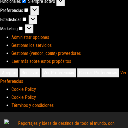
Funcionales
Siempre activo
Funcionales
Preferencias
Preferencias
Estadísticas
Estadísticas
Marketing
Marketing
Administrar opciones
Gestionar los servicios
Gestionar {vendor_count} proveedores
Leer más sobre estos propósitos
Aceptar
Rechazar
Ver Preferencias
Guardar Preferencias
Ver
Preferencias
Cookie Policy
Cookie Policy
Términos y condiciones
Saltar
al