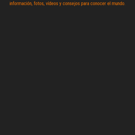
contenido
Zoomdestinos
Reportajes y
ideas de
destinos de
todo el
mundo, con
información,
fotos,
vídeos y
consejos
para
conocer el
mundo.