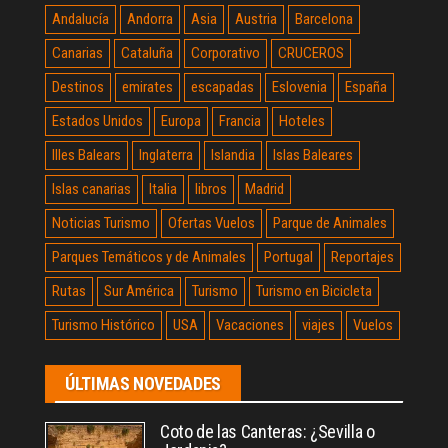
Andalucía
Andorra
Asia
Austria
Barcelona
Canarias
Cataluña
Corporativo
CRUCEROS
Destinos
emirates
escapadas
Eslovenia
España
Estados Unidos
Europa
Francia
Hoteles
Illes Balears
Inglaterra
Islandia
Islas Baleares
Islas canarias
Italia
libros
Madrid
Noticias Turismo
Ofertas Vuelos
Parque de Animales
Parques Temáticos y de Animales
Portugal
Reportajes
Rutas
Sur América
Turismo
Turismo en Bicicleta
Turismo Histórico
USA
Vacaciones
viajes
Vuelos
ÚLTIMAS NOVEDADES
Coto de las Canteras: ¿Sevilla o