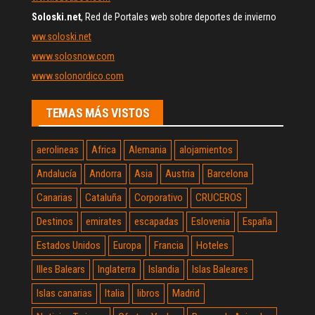
Soloski.net
, Red de Portales web sobre deportes de invierno
ww.soloski.net
www.solosnow.com
www.solonordico.com
TEMAS MÁS VISTOS
aerolineas
Africa
Alemania
alojamientos
Andalucía
Andorra
Asia
Austria
Barcelona
Canarias
Cataluña
Corporativo
CRUCEROS
Destinos
emirates
escapadas
Eslovenia
España
Estados Unidos
Europa
Francia
Hoteles
Illes Balears
Inglaterra
Islandia
Islas Baleares
Islas canarias
Italia
libros
Madrid