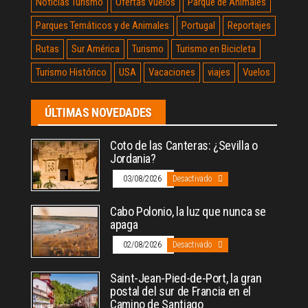
Noticias Turismo
Ofertas Vuelos
Parque de Animales
Parques Temáticos y de Animales
Portugal
Reportajes
Rutas
Sur América
Turismo
Turismo en Bicicleta
Turismo Histórico
USA
Vacaciones
viajes
Vuelos
ÚLTIMAS NOVEDADES
Coto de las Canteras: ¿Sevilla o
Jordania?
03/08/2026
Desactivado
Cabo Polonio, la luz que nunca se
apaga
02/08/2026
Desactivado
Saint-Jean-Pied-de-Port, la gran
postal del sur de Francia en el
Camino de Santiago