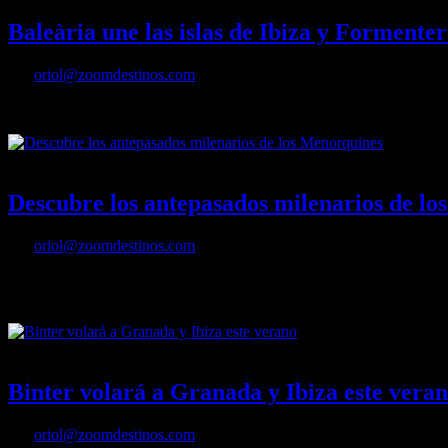
Baleària une las islas de Ibiza y Formenter
Por
oriol@zoomdestinos.com
Baleària une las islas de Ibiza y Formentera con un ferry eléctrico
23/04/2023
Desactivado
Descubre los antepasados milenarios de l
Por
oriol@zoomdestinos.com
Más de 1500 yacimientos prehistóricos congregados en apenas 700 ki
Patrimonio Mundial.
07/02/2023
Desactivado
Binter volará a Granada y Ibiza este vera
Por
oriol@zoomdestinos.com