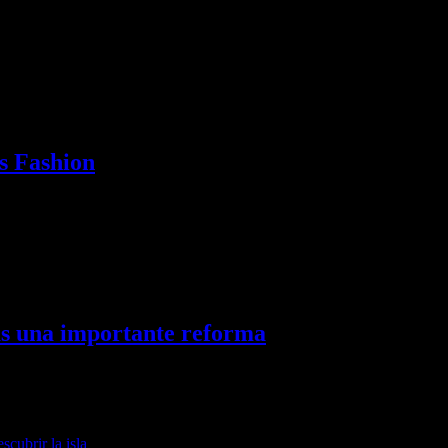
os
ás Fashion
as una importante reforma