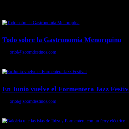
Navegar por el puerto de Maó –el segundo puerto natural más grande d
Lazareto!
20/06/2023
Desactivado
Todo sobre la Gastronomía Menorquina
Por
oriol@zoomdestinos.com
Vino, aceite, sobrasada, azafrán… y por supuesto, el queso. Menorca 
04/06/2023
Desactivado
En Junio vuelve el Formentera Jazz Festiv
Por
oriol@zoomdestinos.com
En Junio vuelve el Formentera Jazz Festival
17/05/2023
Desactivado