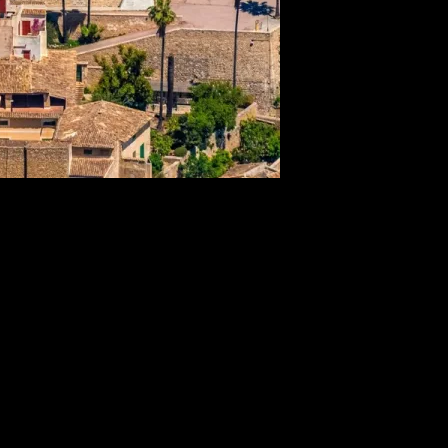
rehistóricos, permite conectar con una Mallorca más auténtica y genuina.