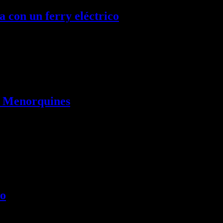
a con un ferry eléctrico
os Menorquines
lómetros cuadrados de Menorca que datan desde la Edad de Bronce hast
no