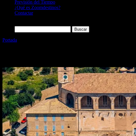
Previsión del Tiempo
¿Qué es Zoomdestinos?
Contactar
Buscar:
Portada
»
Illes Balears
Etiqueta:
Illes Balears