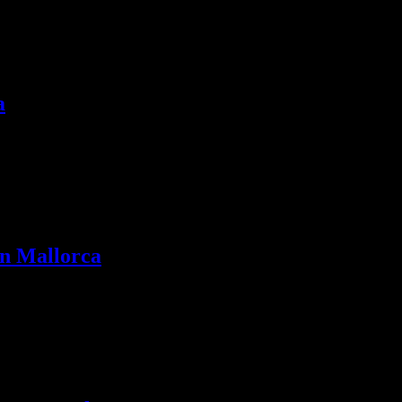
a
en Mallorca