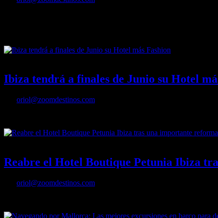
Las islas Baleares son desde hace años uno de los principales atractiv
turísticos de Europa. El sur de Mallorca ofrece algunas de las mejores
playas.
18/04/2024
Desactivado
Ibiza tendrá a finales de Junio su Hotel m
Por
oriol@zoomdestinos.com
Ibiza tendrá a finales de Junio su Hotel más Fashion
05/04/2024
Desactivado
Reabre el Hotel Boutique Petunia Ibiza tr
Por
oriol@zoomdestinos.com
Reabre el Hotel Boutique Petunia Ibiza tras una importante reforma