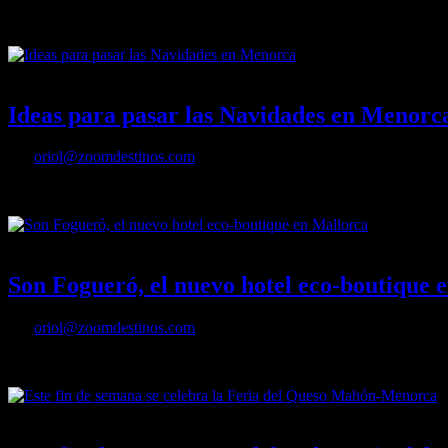
Binter volará a Granada y Ibiza este verano
21/12/2022
Desactivado
Ideas para pasar las Navidades en Menorc
Por
oriol@zoomdestinos.com
Ideas para pasar las Navidades en Menorca
18/11/2022
Desactivado
Son Fogueró, el nuevo hotel eco-boutique 
Por
oriol@zoomdestinos.com
Son Fogueró, el nuevo hotel eco-boutique en Mallorca
18/10/2022
Desactivado