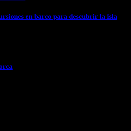
siones en barco para descubrir la isla
impresionantes paisajes costeros y sus aguas cristalinas. Una…
norca
 portal y 4 museos la Ruta Fortificada de menorca pone en valor su rico p