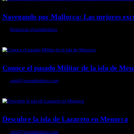
28/03/2024
Desactivado
Navegando por Mallorca: Las mejores excur
Por
Redactora Zoomdestinos
Mallorca, una joya en el corazón del Mediterráneo, es famosa por sus 
25/10/2023
Desactivado
Conoce el pasado Militar de la isla de Me
Por
oriol@zoomdestinos.com
Con 3 castillos, 2 fortificaciones, 15 torres defensivas, 2 bastiones, 1
14/09/2023
Desactivado
Descubre la isla de Lazareto en Menorca
Por
oriol@zoomdestinos.com