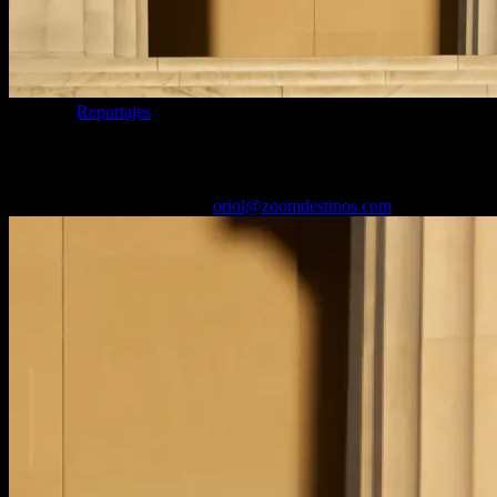
Categoría
Reportajes
Qué ver en Washington DC
18/09/2025
Desactivado
Por
oriol@zoomdestinos.com