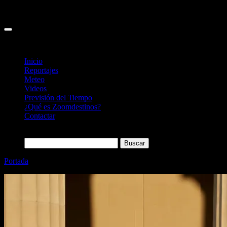
Inicio
Reportajes
Meteo
Videos
Previsión del Tiempo
¿Qué es Zoomdestinos?
Contactar
Buscar:
Portada
»
Qué ver en Washington DC