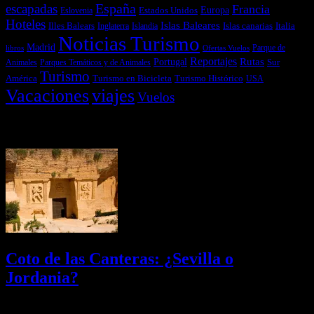
España
escapadas
Francia
Estados Unidos
Europa
Eslovenia
Hoteles
Islas Baleares
Illes Balears
Islas canarias
Italia
Inglaterra
Islandia
Noticias Turismo
Madrid
libros
Ofertas Vuelos
Parque de
Reportajes
Portugal
Rutas
Sur
Parques Temáticos y de Animales
Animales
Turismo
América
Turismo en Bicicleta
Turismo Histórico
USA
Vacaciones
viajes
Vuelos
Últimas Novedades
Coto de las Canteras: ¿Sevilla o
Jordania?
03/08/2026
Desactivado