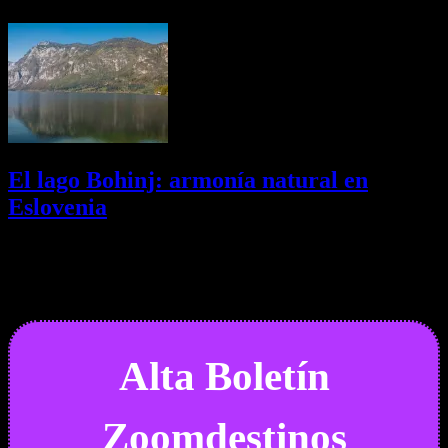
01/08/2026
Desactivado
El lago Bohinj: armonía natural en
Eslovenia
29/07/2026
Desactivado
Newsletter
Alta Boletín
Zoomdestinos