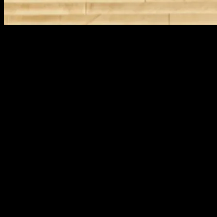
Washington DC presenta un primer gran reto: sus distancias. Al ver
sus bonitos paseos inspirados en los Campos Elíseos de París y los
jardines de Versalles uno puede tener la falsa impresión de que todo
queda al alcance. La realidad es que, aunque sea recomendable una
exploración sin prisas, el transporte público y el Uber puntual son
una necesidad casi vital en un viaje corto como el que planteamos.
La intención es dedicar un día completo a los clásicos de DC y otro
a los barrios menos conocidos. Empezamos con el primero, aunque
recomendamos invertir el orden a los viajeros con ganas de
aprovechar la cara B de la capital.
Capitol Hill
Arrancamos en el mismísimo centro geográfico de la ciudad. El
Capitolio de los EE.UU. es el punto de partida de sus calles. Las de
letras en horizontal y por partida doble, norte y sur. Y los números
en vertical, también duplicados, este y oeste. Su cúpula es un
símbolo de la democracia del país y es visible desde muchos puntos
de la capital por una ley que impide levantar rascacielos. Su visita
guiada es gratis y, aunque la Cámara de Representantes y el Senado
estén fuera del recorrido, se puede admirar el interior de la bóveda.