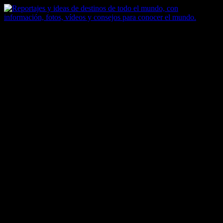
Saltar
al
contenido
Zoomdestinos
Reportajes y ideas de destinos de todo el mundo, con información,
fotos, vídeos y consejos para conocer el mundo.