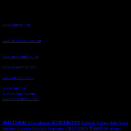
Nuestros Portales:
ElMotor.net
, revista digital del mundo del automóvil, con noticias,
novedades y pruebas de coches
www.elmotor.net
Infoaventura.com
, Las noticias, novedades de producto y test de material
de Senderismo, Trail Running y BTT
www.infoaventura.com
Motosonline.net
, revista digital de Motociclismo, con noticias, novedades y
pruebas de Motos
www.motosonline.net
CasaActual.com
, Revista Digital de Life Style
www.casaactual.com
Cucaboo.com
, Revista Digital de Puericultura e infantil
www.cucaboo.com
Soloski.net
, Red de Portales web sobre deportes de invierno
ww.soloski.net
www.solosnow.com
www.solonordico.com
Temas más vistos
aerolineas
alojamientos
Asia
Andalucía
Andorra
Africa
Alemania
Austria
Destinos
CRUCEROS
Cataluña
Canarias
emirates
Barcelona
Corporativo