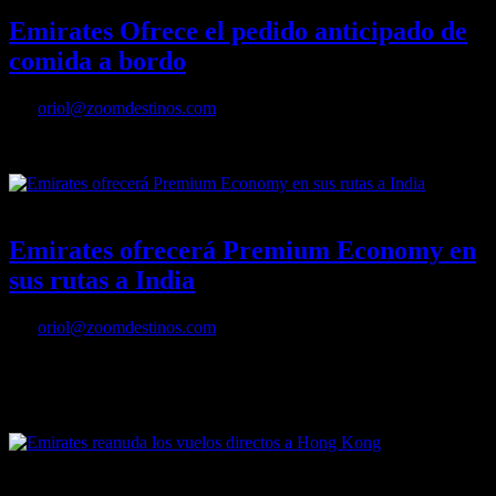
Emirates Ofrece el pedido anticipado de
comida a bordo
Por
oriol@zoomdestinos.com
Emirates Ofrece el pedido anticipado de comida a bordo
14/06/2023
Desactivado
Emirates ofrecerá Premium Economy en
sus rutas a India
Por
oriol@zoomdestinos.com
Emirates ha anunciado hoy que, a partir del 29 de octubre, los
clientes que vuelen desde y hacia Mumbai y Bengaluru podrán
disfrutar de su codiciada oferta Premium Economy.
08/02/2023
Desactivado