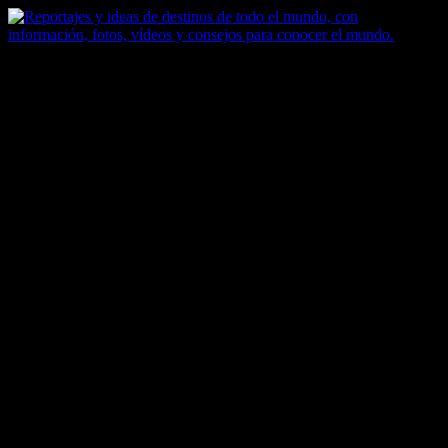
Saltar
al
contenido
Zoomdestinos
Reportajes y ideas de destinos de todo el mundo, con información,
fotos, vídeos y consejos para conocer el mundo.