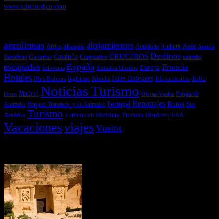
www.solonordico.com
Temas más vistos
aerolineas
alojamientos
Asia
Andalucía
Andorra
Africa
Alemania
Austria
Destinos
CRUCEROS
Cataluña
Canarias
emirates
Barcelona
Corporativo
España
escapadas
Francia
Estados Unidos
Europa
Eslovenia
Hoteles
Islas Baleares
Illes Balears
Islas canarias
Italia
Inglaterra
Islandia
Noticias Turismo
Madrid
libros
Ofertas Vuelos
Parque de
Reportajes
Portugal
Rutas
Sur
Parques Temáticos y de Animales
Animales
Turismo
América
Turismo en Bicicleta
Turismo Histórico
USA
Vacaciones
viajes
Vuelos
Últimas Novedades