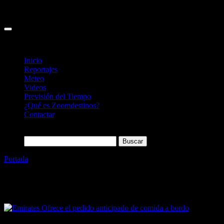
Inicio
Reportajes
Meteo
Videos
Previsión del Tiempo
¿Qué es Zoomdestinos?
Contactar
Buscar:
Portada
»
emirates
Etiqueta:
emirates
27/09/2023
Desactivado