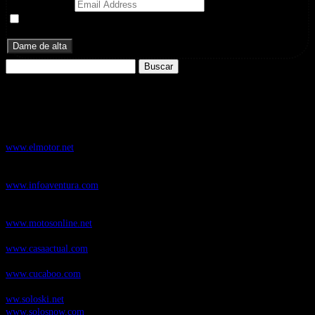
Email Address
Doy mi consentimiento para recibir correos electrónicos
promocionales de Zoomdestinos.es
Buscar:
Nuestros Portales:
ElMotor.net
, revista digital del mundo del automóvil, con noticias,
novedades y pruebas de coches
www.elmotor.net
Infoaventura.com
, Las noticias, novedades de producto y test de material
de Senderismo, Trail Running y BTT
www.infoaventura.com
Motosonline.net
, revista digital de Motociclismo, con noticias, novedades y
pruebas de Motos
www.motosonline.net
CasaActual.com
, Revista Digital de Life Style
www.casaactual.com
Cucaboo.com
, Revista Digital de Puericultura e infantil
www.cucaboo.com
Soloski.net
, Red de Portales web sobre deportes de invierno
ww.soloski.net
www.solosnow.com