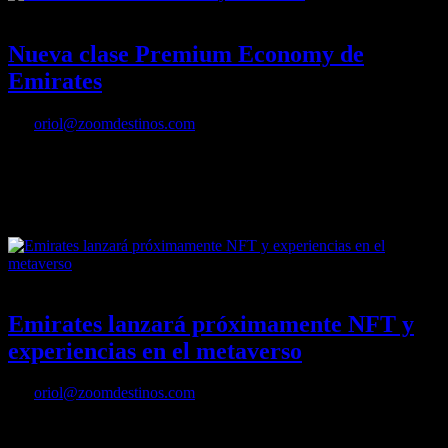
13/05/2022
Desactivado
Nueva clase Premium Economy de
Emirates
Por
oriol@zoomdestinos.com
Con la introducción de la Premium Economy a bordo y en tierra, a
los pasajeros les espera una nueva experiencia de viaje distintiva con
Emirates. La aerolínea ha anunciado que pondrá a la venta esta
codiciada cabina a partir del 1 de junio de 2022.
15/04/2022
Desactivado
Emirates lanzará próximamente NFT y
experiencias en el metaverso
Por
oriol@zoomdestinos.com
Emirates lanzará próximamente NFT y experiencias en el metaverso
para sus clientes y empleados. La aerolínea, que se ha ganado…