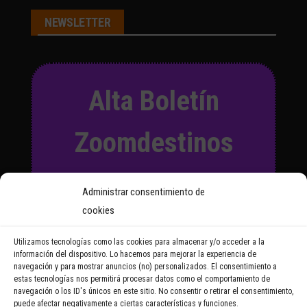
NEWSLETTER
Alta Boletín
Zoomdestinos
Suscríbete a nuestro Boletín
Administrar consentimiento de
y recibirás regularmente las
cookies
noticias y reportajes que
vayamos publicando.
Utilizamos tecnologías como las cookies para almacenar y/o acceder a la
información del dispositivo. Lo hacemos para mejorar la experiencia de
navegación y para mostrar anuncios (no) personalizados. El consentimiento a
Email Address
estas tecnologías nos permitirá procesar datos como el comportamiento de
navegación o los ID's únicos en este sitio. No consentir o retirar el consentimiento,
puede afectar negativamente a ciertas características y funciones.