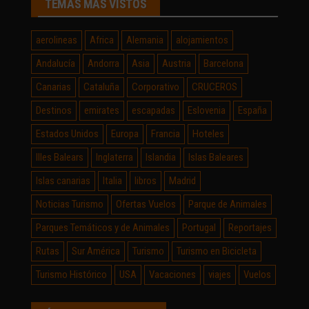
TEMAS MÁS VISTOS
aerolineas
Africa
Alemania
alojamientos
Andalucía
Andorra
Asia
Austria
Barcelona
Canarias
Cataluña
Corporativo
CRUCEROS
Destinos
emirates
escapadas
Eslovenia
España
Estados Unidos
Europa
Francia
Hoteles
Illes Balears
Inglaterra
Islandia
Islas Baleares
Islas canarias
Italia
libros
Madrid
Noticias Turismo
Ofertas Vuelos
Parque de Animales
Parques Temáticos y de Animales
Portugal
Reportajes
Rutas
Sur América
Turismo
Turismo en Bicicleta
Turismo Histórico
USA
Vacaciones
viajes
Vuelos