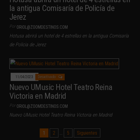
la antigua Comisaría de Policía de
Jerez
Por
ORIOL@ZOOMDESTINOS.COM
Hotusa abrirá un hotel de 4 estrellas en la antigua Comisaría
de Policia de Jerez
11/04/2023
Desactivado
Nuevo UMusic Hotel Teatro Reina
Victoria en Madrid
Por
ORIOL@ZOOMDESTINOS.COM
Nuevo UMusic Hotel Teatro Reina Victoria en Madrid
Paginación
1
2
…
5
Siguientes