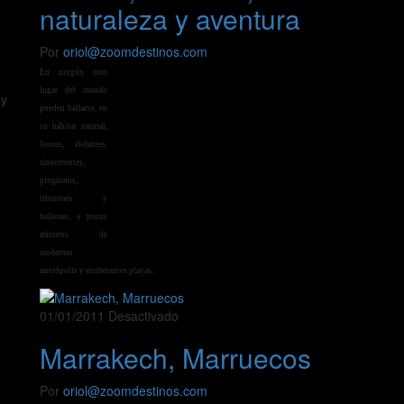
naturaleza y aventura
Por
oriol@zoomdestinos.com
En ningún otro
lugar del mundo
 y
pueden hallarse, en
su hábitat natural,
leones, elefantes,
rinocerontes,
pingüinos,
tiburones y
ballenas, a pocos
minutos de
modernas
metrópolis y exuberantes playas.
01/01/2011
Desactivado
Marrakech, Marruecos
Por
oriol@zoomdestinos.com