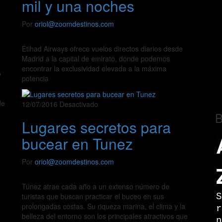
mil y una noches
Por
oriol@zoomdestinos.com
Etihad Airways ofrece vuelos directos diarios desde
Madrid a la capital de emirato, donde podemos
encontrar la exclusividad elevada a la máxima
o
potencia
de
12/07/2016
Desactivado
B
Lugares secretos para
bucear en Tunez
Por
oriol@zoomdestinos.com
Túnez atrae cada año a un extenso número de
S
turistas que buscan practicar el buceo en sus
prolongadas costas. Su riqueza marina, el clima y la
r
belleza del entorno son los principales atractivos que
n