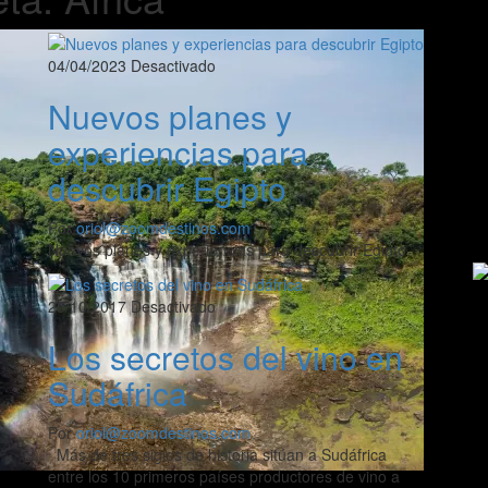
04/04/2023
Desactivado
Nuevos planes y
experiencias para
descubrir Egipto
Por
oriol@zoomdestinos.com
Nuevos planes y experiencias para descubrir Egipto
25/10/2017
Desactivado
Los secretos del vino en
Sudáfrica
Por
oriol@zoomdestinos.com
Más de tres siglos de historia sitúan a Sudáfrica
entre los 10 primeros países productores de vino a