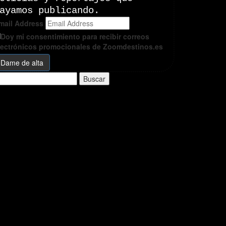
ayamos publicando.
mail Address
Doy mi consentimiento para recibir correos
lectrónicos promocionales de Zoomdestinos.es
uscar: