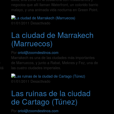
negocios que allí llaman Waterfront, un colorido barrio
malayo, y una animada vida nocturna en Green Point.
01/01/2011
Desactivado
La ciudad de Marrakech
(Marruecos)
Por
oriol@zoomdestinos.com
Marrakech es una de las ciudades más importantes
e
de Marruecos, y junto a Rabat, Meknes y Fez, una de
stá
las cuatro ciudades imperiales.
ó
01/01/2011
Desactivado
Las ruinas de la ciudad
de Cartago (Túnez)
Por
oriol@zoomdestinos.com