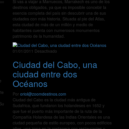
Si vas a viajar a Marruecos, Marrakech es uno de los
.600
destinos obligados, ya que es imposible concebir la
esencia completa del país sin descubrir una de sus
ciudades con más historia. Situada al pie del Atlas,
esta ciudad de más de un millón y medio de
habitantes cuenta con numerosos monumentos
patrimonio de la humanidad.
01/01/2011
Desactivado
Ciudad del Cabo, una
ciudad entre dos
Océanos
e
rte
Por
oriol@zoomdestinos.com
Ciudad del Cabo es la ciudad más antigua de
 Su
Sudafrica, que fundaron los holandeses en 1652 y
que fue el puerto más importante de la ruta de la
Compañía Holandesa de las Indias Orientales es una
ciudad pequeña de estilo europeo, con pocos edificios
altos, una zona en la costanera con restaurantes y