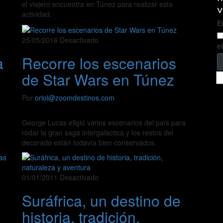
el viajero encuentra en Túnez para realizar esta
v
actividad.
E
25/05/2016
Desactivado
e
a
Recorre los escenarios
de Star Wars en Túnez
B
Por
oriol@zoomdestinos.com
George Lucas eligió varios escenarios del país para
n
rodar la gran saga intergaláctica y los restos del
decorado están todavía bien conservados.
01/01/2011
Desactivado
Suráfrica, un destino de
historia, tradición,