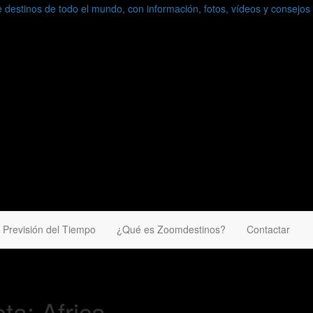
información, fotos, vídeos y consejos para conocer el mundo.
Previsión del Tiempo
¿Qué es Zoomdestinos?
Contactar
eta:
Africa