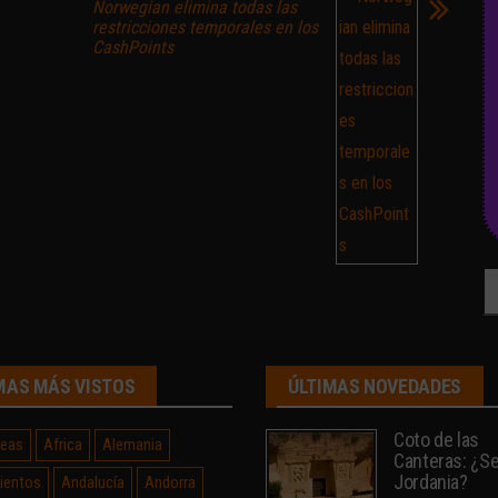
Norwegian elimina todas las
restricciones temporales en los
CashPoints
Bu
MAS MÁS VISTOS
ÚLTIMAS NOVEDADES
Coto de las
neas
Africa
Alemania
Canteras: ¿Sev
Jordania?
ientos
Andalucía
Andorra