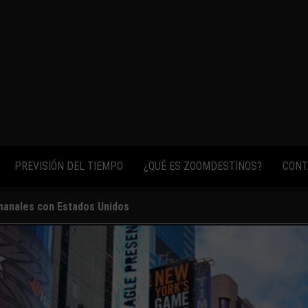
fotos,
vídeos y
consejos
para
conocer el
mundo.
PREVISIÓN DEL TIEMPO
¿QUÉ ES ZOOMDESTINOS?
CONT
emanales con Estados Unidos