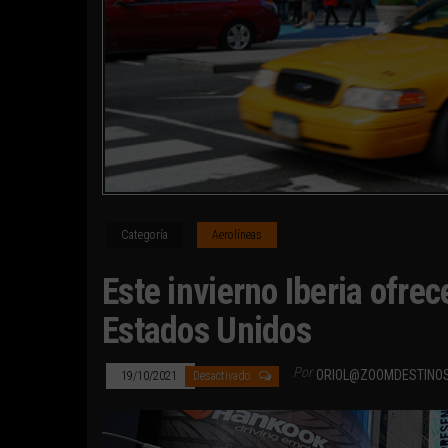
Categoría
Aerolíneas
Este invierno Iberia ofre
Estados Unidos
Por
ORIOL@ZOOMDESTINO
19/10/2021
Desactivado