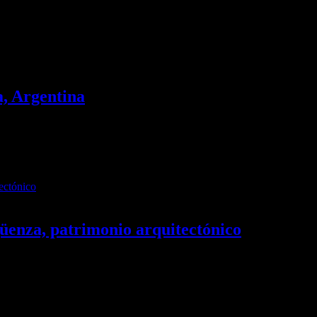
, Malta
a, Argentina
lberga uno de los hitos arquitectónicos y simbólicos de la tradición cul
uno de los atractivos más pictóricos e importantes para visitar en la 
güenza, patrimonio arquitectónico
tónico