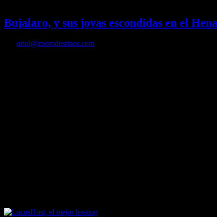
28/12/2021
Desactivado
Bujalaro, y sus joyas escondidas en el Hen
Por
oriol@zoomdestinos.com
Bujalaro, y sus joyas escondidas en el Henares