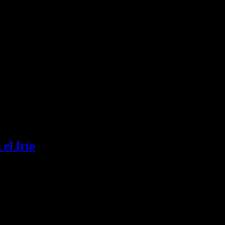
el frío
mperaturas entre 20 y 29 grados, Santo Domingo y la República Dominic
 Bilbao, Málaga o Mallorca) semanales.