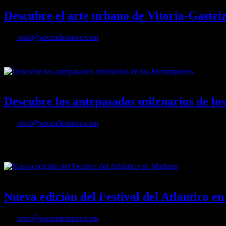
Descubre el arte urbano de Vitoria-Gastei
Por
oriol@zoomdestinos.com
Descubre el arte urbano de Vitoria-Gasteiz
23/04/2023
Desactivado
Descubre los antepasados milenarios de l
Por
oriol@zoomdestinos.com
Más de 1500 yacimientos prehistóricos congregados en apenas 700 ki
Patrimonio Mundial.
19/04/2023
Desactivado
Nueva edición del Festival del Atlántico e
Por
oriol@zoomdestinos.com