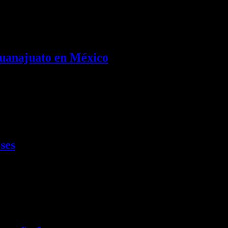
a en la isla con una variada agenda de actividades culturales que tendrán
 Guanajuato en México
ses