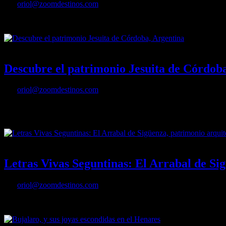
Por
oriol@zoomdestinos.com
Visitamos la Basílica del Santuario Nacional de la Virgen de Ta’ Pinu
07/03/2022
Desactivado
Descubre el patrimonio Jesuita de Córdob
Por
oriol@zoomdestinos.com
Ubicada en el centro geográfico de Argentina, la provincia de Córdoba a
Humanidad por la UNESCO en el año 2000, hoy se encuentran dentro de 
04/01/2022
Desactivado
Letras Vivas Seguntinas: El Arrabal de Si
Por
oriol@zoomdestinos.com
Letras Vivas Seguntinas: El Arrabal de Sigüenza, patrimonio arquitec