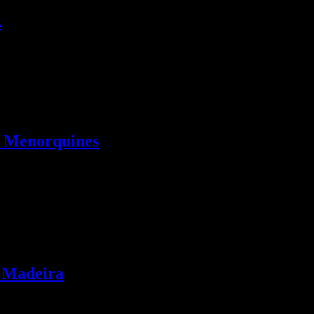
z
os Menorquines
lómetros cuadrados de Menorca que datan desde la Edad de Bronce hast
n Madeira