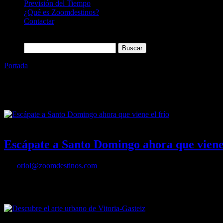
Previsión del Tiempo
¿Qué es Zoomdestinos?
Contactar
Buscar:
Portada
»
Turismo Cultural
Etiqueta:
Turismo Cultural
15/12/2023
Desactivado
Escápate a Santo Domingo ahora que viene 
Por
oriol@zoomdestinos.com
El Caribe es uno de los mejores sitios para escapar del frío, con te
Santo Domingo desde varias ciudades Españolas (Madrid, Barcelona,
28/11/2023
Desactivado