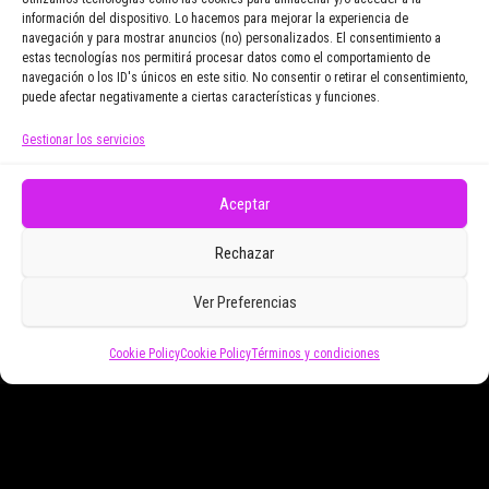
información del dispositivo. Lo hacemos para mejorar la experiencia de
navegación y para mostrar anuncios (no) personalizados. El consentimiento a
Email Address
estas tecnologías nos permitirá procesar datos como el comportamiento de
navegación o los ID's únicos en este sitio. No consentir o retirar el consentimiento,
puede afectar negativamente a ciertas características y funciones.
Gestionar los servicios
Doy mi consentimiento para recibir correos
electrónicos promocionales de Zoomdestinos.es
Aceptar
Rechazar
Ver Preferencias
Cookie Policy
Cookie Policy
Términos y condiciones
Funciona gracias a
WordPress
|
Tema:
Envo Magazine