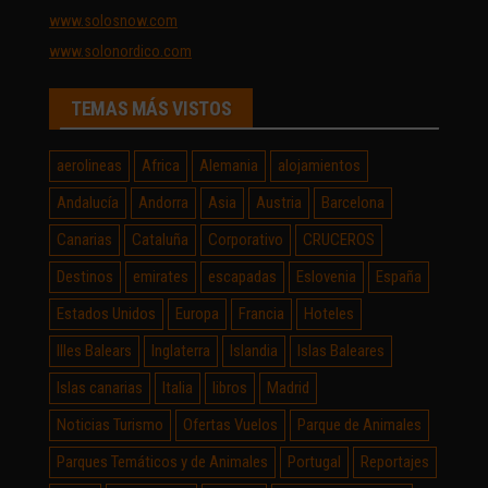
www.solosnow.com
www.solonordico.com
TEMAS MÁS VISTOS
aerolineas
Africa
Alemania
alojamientos
Andalucía
Andorra
Asia
Austria
Barcelona
Canarias
Cataluña
Corporativo
CRUCEROS
Destinos
emirates
escapadas
Eslovenia
España
Estados Unidos
Europa
Francia
Hoteles
Illes Balears
Inglaterra
Islandia
Islas Baleares
Islas canarias
Italia
libros
Madrid
Noticias Turismo
Ofertas Vuelos
Parque de Animales
Parques Temáticos y de Animales
Portugal
Reportajes