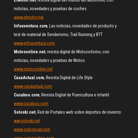
ElMotor.net
, revista digital del mundo del automóvil, con
noticias, novedades y pruebas de coches
www.elmotor.net
Infoaventura.com
, Las noticias, novedades de producto y
test de material de Senderismo, Trail Running y BTT
www.infoaventura.com
Motosonline.net
, revista digital de Motociclismo, con
noticias, novedades y pruebas de Motos
www.motosonline.net
CasaActual.com
, Revista Digital de Life Style
www.casaactual.com
Cucaboo.com
, Revista Digital de Puericultura e infantil
www.cucaboo.com
Soloski.net
, Red de Portales web sobre deportes de invierno
ww.soloski.net
www.solosnow.com