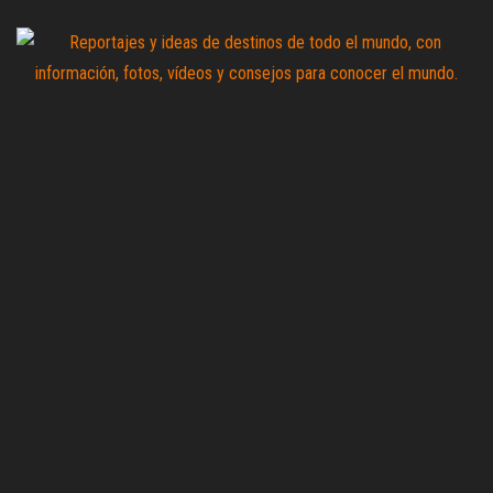
Saltar
al
contenido
Zoomdestinos
Reportajes y
ideas de
destinos de
todo el
mundo, con
información,
fotos,
vídeos y
consejos
para
conocer el
mundo.