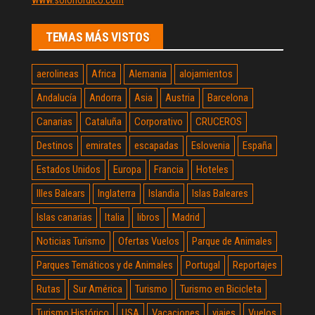
www.solonordico.com
TEMAS MÁS VISTOS
aerolineas
Africa
Alemania
alojamientos
Andalucía
Andorra
Asia
Austria
Barcelona
Canarias
Cataluña
Corporativo
CRUCEROS
Destinos
emirates
escapadas
Eslovenia
España
Estados Unidos
Europa
Francia
Hoteles
Illes Balears
Inglaterra
Islandia
Islas Baleares
Islas canarias
Italia
libros
Madrid
Noticias Turismo
Ofertas Vuelos
Parque de Animales
Parques Temáticos y de Animales
Portugal
Reportajes
Rutas
Sur América
Turismo
Turismo en Bicicleta
Turismo Histórico
USA
Vacaciones
viajes
Vuelos