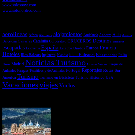
www.solosnow.com
www.solonordico.com
Temas más vistos
aerolineas
alojamientos
Asia
Andalucía
Andorra
Africa
Alemania
Austria
Destinos
CRUCEROS
Cataluña
Canarias
emirates
Barcelona
Corporativo
España
escapadas
Francia
Estados Unidos
Europa
Eslovenia
Hoteles
Islas Baleares
Illes Balears
Islas canarias
Italia
Inglaterra
Islandia
Noticias Turismo
Madrid
libros
Ofertas Vuelos
Parque de
Reportajes
Portugal
Rutas
Sur
Parques Temáticos y de Animales
Animales
Turismo
América
Turismo en Bicicleta
Turismo Histórico
USA
Vacaciones
viajes
Vuelos
Últimas Novedades