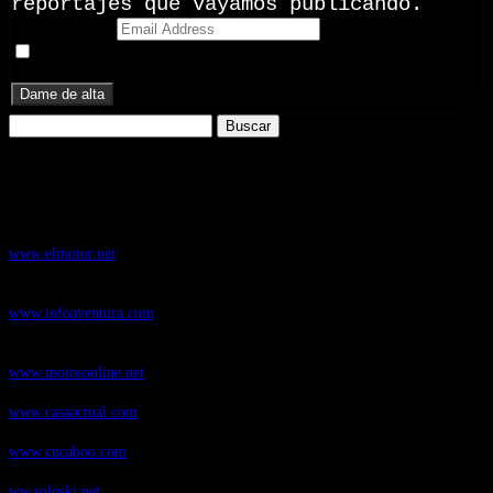
reportajes que vayamos publicando.
Email Address
Doy mi consentimiento para recibir correos electrónicos
promocionales de Zoomdestinos.es
Buscar:
Nuestros Portales:
ElMotor.net
, revista digital del mundo del automóvil, con noticias,
novedades y pruebas de coches
www.elmotor.net
Infoaventura.com
, Las noticias, novedades de producto y test de material
de Senderismo, Trail Running y BTT
www.infoaventura.com
Motosonline.net
, revista digital de Motociclismo, con noticias, novedades y
pruebas de Motos
www.motosonline.net
CasaActual.com
, Revista Digital de Life Style
www.casaactual.com
Cucaboo.com
, Revista Digital de Puericultura e infantil
www.cucaboo.com
Soloski.net
, Red de Portales web sobre deportes de invierno
ww.soloski.net