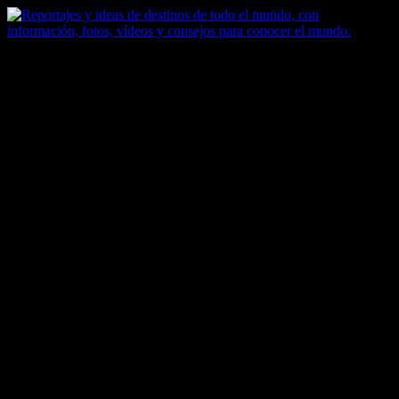
Saltar
al
contenido
Zoomdestinos
Reportajes y ideas de destinos de todo el mundo, con información,
fotos, vídeos y consejos para conocer el mundo.