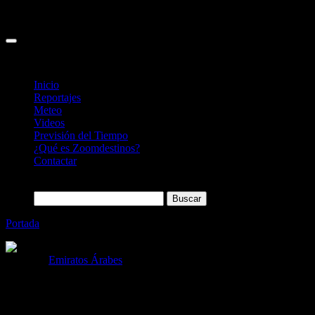
Inicio
Reportajes
Meteo
Videos
Previsión del Tiempo
¿Qué es Zoomdestinos?
Contactar
Buscar:
Portada
»
Dubai estrena la piscina infinita más alta del mundo
Categoría
Emiratos Árabes
Dubai estrena la piscina infinita más alta
del mundo