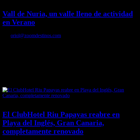
21/06/2016
Desactivado
Vall de Nuria, un valle lleno de actividad
en Verano
Por
oriol@zoomdestinos.com
Vall de Núria se caracteriza por la paz y tranquilidad que se
respira. Ubicada en el Pirineo Oriental, a 2.000 m de altitud,
solo es accesible con el Cremallera, desde Ribes de Freser,
transporte en el que los usuarios viven todo un mundo de
sensaciones desde el primer momento.
21/06/2016
Desactivado
El ClubHotel Riu Papayas reabre en
Playa del Inglés, Gran Canaria,
completamente renovado