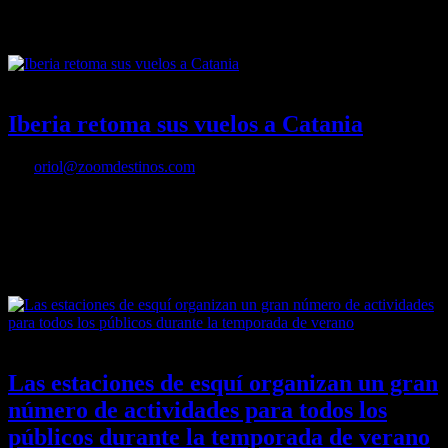
Zagreb también y, el 23 de julio, Iberia Regional / Air Nostrum
retomará sus vuelos a Split.
16/06/2016
Desactivado
Iberia retoma sus vuelos a Catania
Por
oriol@zoomdestinos.com
La ruta se ofrece hasta el 13 de septiembre. Iberia ha programado
con dos frecuencias semanales en junio, e incrementa su oferta hasta
cuatro vuelos durante el mes de agosto.
16/06/2016
Desactivado
Las estaciones de esquí organizan un gran
número de actividades para todos los
públicos durante la temporada de verano