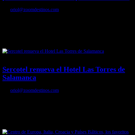
Por
oriol@zoomdestinos.com
La mayor parte de las estaciones de Esquí Españolas siguen activas
durante la temporada veraniega con un sinfín de actividades para
todos los públicos.
16/06/2016
Desactivado
Sercotel renueva el Hotel Las Torres de
Salamanca
Por
oriol@zoomdestinos.com
A finales de 2015, el hotel Las Torres de Salamanca firmó un
acuerdo para formar parte de la cadena Sercotel y pasó a modificar
su nombre a Sercotel Las Torres Salamanca.