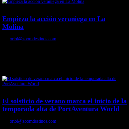
22/06/2016
Desactivado
Empieza la acción veraniega en La
Molina
Por
oriol@zoomdestinos.com
La estación decana es todo un referente durante los meses de
verano, gracias al amplio abanico de propuestas lúdicas y
deportivas que propone para todos los públicos.
22/06/2016
Desactivado
El solsticio de verano marca el inicio de la
temporada alta de PortAventura World
Por
oriol@zoomdestinos.com