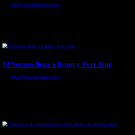
Por
oriol@zoomdestinos.com
RIU ha fusionado el Riu Papayas con el Riu Flamingo creando así
este nuevo hotel ideal para disfrutar en familia gracias a su servicio
Todo Incluido 24 Horas
20/06/2016
Desactivado
El Verano llega a Espot y Port Ainé
Por
oriol@zoomdestinos.com
Las estaciones de Espot y Port Ainé están ubicadas en el Pallars
Sobirà, una de las comarcas pirenaicas que mejor conserva su
espíritu de alta montaña, característica que permite ofrecer todo tipo
de actividades al aire libre.
20/06/2016
Desactivado