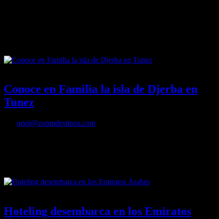
El crecimiento del eCommerce en España es imparable, de hecho,
uno de cada tres usuarios ya compra online. En 2016 cada eShopper
español gastará de media 654 euros en un total de 13 compras.
14/06/2016
Desactivado
Conoce en Familia la isla de Djerba en
Tunez
Por
oriol@zoomdestinos.com
La isla de Djerba, situada a una hora de avión de Túnez en pleno
golfo de Gabes, se ha convertido en un auténtico reclamo turístico.
14/06/2016
Desactivado
Hoteling desembarca en los Emiratos