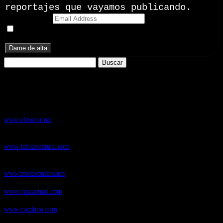
reportajes que vayamos publicando.
Email Address
Doy mi consentimiento para recibir correos electrónicos
promocionales de Zoomdestinos.es
Buscar:
Nuestros Portales:
ElMotor.net
, revista digital del mundo del automóvil, con noticias,
novedades y pruebas de coches
www.elmotor.net
Infoaventura.com
, Las noticias, novedades de producto y test de material
de Senderismo, Trail Running y BTT
www.infoaventura.com
Motosonline.net
, revista digital de Motociclismo, con noticias, novedades y
pruebas de Motos
www.motosonline.net
CasaActual.com
, Revista Digital de Life Style
www.casaactual.com
Cucaboo.com
, Revista Digital de Puericultura e infantil
www.cucaboo.com
Soloski.net
, Red de Portales web sobre deportes de invierno