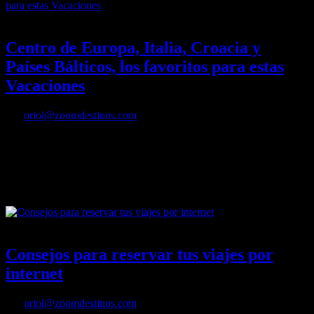
15/06/2016
Desactivado
Centro de Europa, Italia, Croacia y
Países Bálticos, los favoritos para estas
Vacaciones
Por
oriol@zoomdestinos.com
Según los datos registrados hasta el momento por Mapa Tours, los
destinos más demandados por los españoles para este verano son
Centro Europa, Italia, Croacia y Países Bálticos.
14/06/2016
Desactivado
Consejos para reservar tus viajes por
internet
Por
oriol@zoomdestinos.com