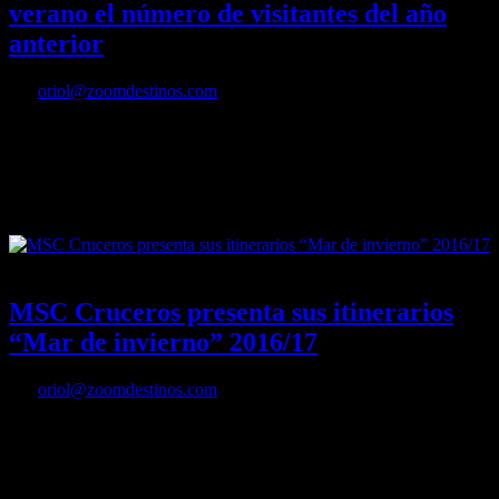
verano el número de visitantes del año
anterior
Por
oriol@zoomdestinos.com
Los primeros meses del año 2016 muestran un aumento en el
empleo y en el número de pernoctaciones en Salou, Cambrils y Vila-
seca La Pineda.
16/06/2016
Desactivado
MSC Cruceros presenta sus itinerarios
“Mar de invierno” 2016/17
Por
oriol@zoomdestinos.com
La compañía presenta la fórmula perfecta para disfrutar de los
destinos más cálidos y exóticos fuera de la temporada estival