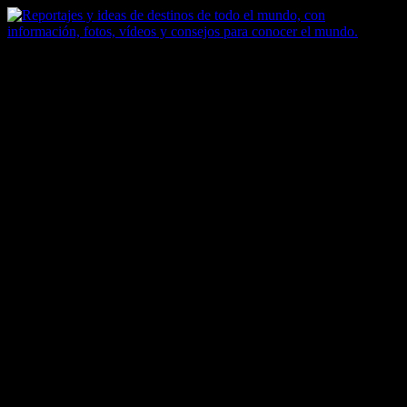
Saltar
al
contenido
Zoomdestinos
Reportajes y ideas de destinos de todo el mundo, con información,
fotos, vídeos y consejos para conocer el mundo.