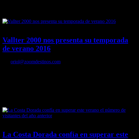
acogedora. Filipinas es sinónimo de ser todo esto y este es el lugar
donde más cerca estarás de sentirte en él.
19/06/2016
Desactivado
Vallter 2000 nos presenta su temporada
de verano 2016
Por
oriol@zoomdestinos.com
Vallter 2000 es la estación más mediterránea de los Pirineos.
Situada en la comarca del Ripollès, dentro de un círculo de origen
glaciar (Morens – Ull de Ter) y a 2.000 metros de altitud sobre el
valle del río Ter.
19/06/2016
Desactivado
La Costa Dorada confía en superar este