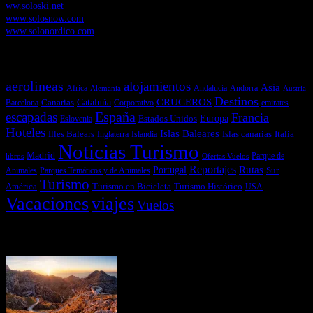
ww.soloski.net
www.solosnow.com
www.solonordico.com
Temas más vistos
aerolineas
alojamientos
Asia
Andalucía
Andorra
Africa
Alemania
Austria
Destinos
CRUCEROS
Cataluña
Canarias
emirates
Barcelona
Corporativo
España
escapadas
Francia
Estados Unidos
Europa
Eslovenia
Hoteles
Islas Baleares
Illes Balears
Islas canarias
Italia
Inglaterra
Islandia
Noticias Turismo
Madrid
libros
Ofertas Vuelos
Parque de
Reportajes
Portugal
Rutas
Sur
Parques Temáticos y de Animales
Animales
Turismo
América
Turismo en Bicicleta
Turismo Histórico
USA
Vacaciones
viajes
Vuelos
Últimas Novedades