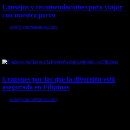
Consejos y recomendaciones para viajar
con nuestro perro
Por
oriol@zoomdestinos.com
El perro normalmente es un miembro más de muchas familias y por
lo tanto en vacaciones también viajará con nosotros.
19/06/2016
Desactivado
6 razones por las que la diversión está
asegurada en Filipinas
Por
oriol@zoomdestinos.com
Cuando te imaginas la idea de paraíso, tu mente viaja hasta playas
espectaculares, desiertas, de aguas cristalinas y arena blanca,
visualizándote y sintiéndote acompañado por gente simpática y