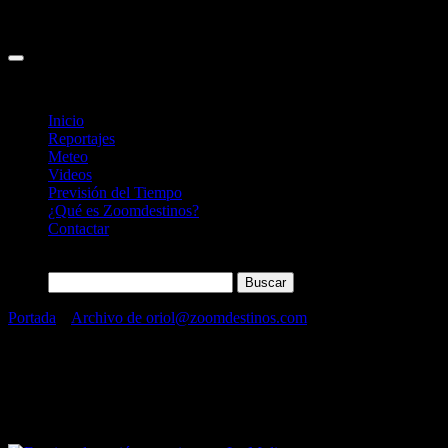
Inicio
Reportajes
Meteo
Videos
Previsión del Tiempo
¿Qué es Zoomdestinos?
Contactar
Buscar:
Portada
»
Archivo de oriol@zoomdestinos.com
»
Página 101
Autor:
oriol@zoomdestinos.com