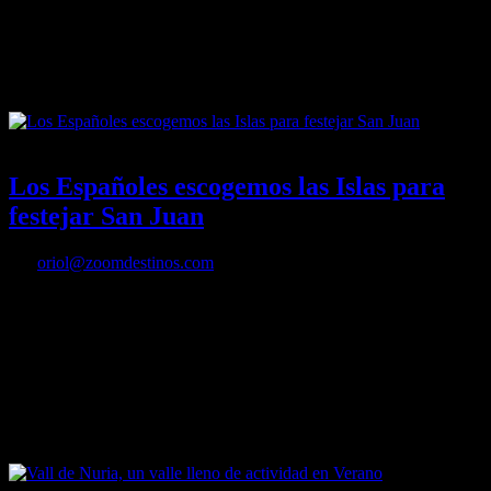
El verano de PortAventura World llega cargado de novedades como
un pasaje del terror en la zona de Far West y cuatro noches blancas,
la primera de las cuales será este próximo sábado 25 de junio
22/06/2016
Desactivado
Los Españoles escogemos las Islas para
festejar San Juan
Por
oriol@zoomdestinos.com
Llega una de las fechas más esperadas en el calendario estival
español: la Víspera o Noche de San Juan. Este año, la festividad de
San Juan –que tiene lugar el día 24 de junio– se celebra en viernes,
razón por la que, según Hoteling.com, los españoles aprovecharán el
fin de semana largo para viajar y disfrutar de unos días de
vacaciones.