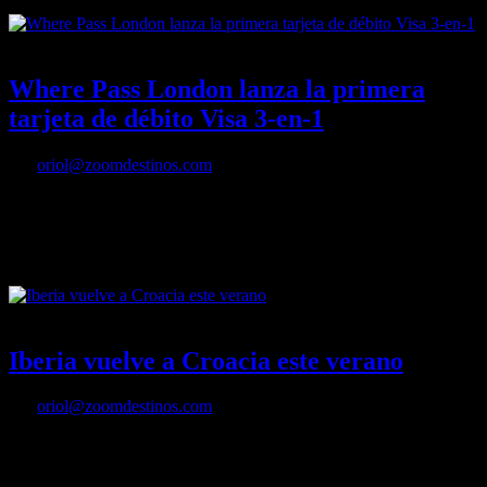
16/06/2016
Desactivado
Where Pass London lanza la primera
tarjeta de débito Visa 3-en-1
Por
oriol@zoomdestinos.com
Los visitantes podrán combinar tickets de transporte y atracciones
con el dinero para gastos de viaje en una sola tarjeta
16/06/2016
Desactivado
Iberia vuelve a Croacia este verano
Por
oriol@zoomdestinos.com
Hoy reanuda sus vuelos a Dubrovnik, el sábado empezará a volar a