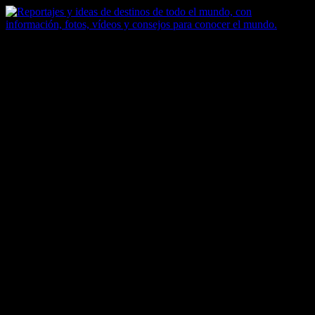
Saltar
al
contenido
Zoomdestinos
Reportajes y ideas de destinos de todo el mundo, con información,
fotos, vídeos y consejos para conocer el mundo.