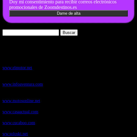
Doy mi consentimiento para recibir correos electrónicos
promocionales de Zoomdestinos.es
Buscar:
Nuestros Portales:
ElMotor.net
, revista digital del mundo del automóvil, con noticias,
novedades y pruebas de coches
www.elmotor.net
Infoaventura.com
, Las noticias, novedades de producto y test de material
de Senderismo, Trail Running y BTT
www.infoaventura.com
Motosonline.net
, revista digital de Motociclismo, con noticias, novedades y
pruebas de Motos
www.motosonline.net
CasaActual.com
, Revista Digital de Life Style
www.casaactual.com
Cucaboo.com
, Revista Digital de Puericultura e infantil
www.cucaboo.com
Soloski.net
, Red de Portales web sobre deportes de invierno
ww.soloski.net