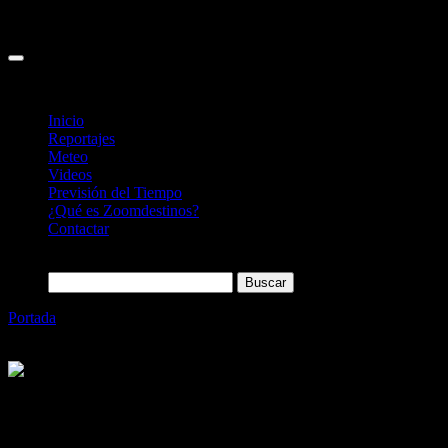
Inicio
Reportajes
Meteo
Videos
Previsión del Tiempo
¿Qué es Zoomdestinos?
Contactar
Buscar:
Portada
»
Grandvalira, en verano, actividades, diversión y
temperaturas agradables.
Categoría
Sin categoría
Grandvalira, en verano, actividades,