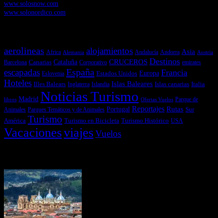
www.solosnow.com
www.solonordico.com
Temas más vistos
aerolineas
alojamientos
Asia
Andalucía
Andorra
Africa
Alemania
Austria
Destinos
CRUCEROS
Cataluña
Canarias
emirates
Barcelona
Corporativo
España
escapadas
Francia
Estados Unidos
Europa
Eslovenia
Hoteles
Islas Baleares
Illes Balears
Islas canarias
Italia
Inglaterra
Islandia
Noticias Turismo
Madrid
libros
Ofertas Vuelos
Parque de
Reportajes
Portugal
Rutas
Sur
Parques Temáticos y de Animales
Animales
Turismo
América
Turismo en Bicicleta
Turismo Histórico
USA
Vacaciones
viajes
Vuelos
Últimas Novedades