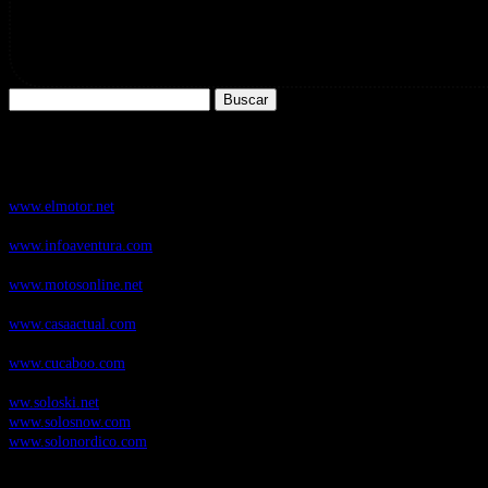
Buscar:
Nuestros Portales:
ElMotor.net
, revista digital del mundo del automóvil, con noticias, novedad
www.elmotor.net
Infoaventura.com
, Las noticias, novedades de producto y test de material
www.infoaventura.com
Motosonline.net
, revista digital de Motociclismo, con noticias, novedades 
www.motosonline.net
CasaActual.com
, Revista Digital de Life Style
www.casaactual.com
Cucaboo.com
, Revista Digital de Puericultura e infantil
www.cucaboo.com
Soloski.net
, Red de Portales web sobre deportes de invierno
ww.soloski.net
www.solosnow.com
www.solonordico.com
Temas más vistos