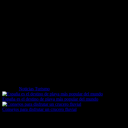
XCM. Gran premio Aramón PANTICOSA’ (9 de julio) y la Challenge Piri
Alguna edición más suma el IV Campeonato de España de parapente acrob
Y para los amantes del running, dos grandes citas en el valle de Tena,
agosto) y la I CXM Panticosa (15 de octubre).
Un año más, además, vuelve BMW Motorrad Days a Formigal (del 9 al 
presentarán algunas de las novedades de la marca, se podrán probar al
También en Cerler, el trail running es protagonista de una de las gran
celebran simultáneamente durante el fin de semana. La cita está progra
Otra de las actividades destacadas de la estación del valle de Benasqu
importante función del ganadero en la conservación de la montaña. T
aquellos que se acerquen hasta Aramón Cerler podrán disfrutar del trad
Etiquetas
Noticias Turismo
España es el destino de playa más popular del mundo
Consejos para disfrutar un crucero fluvial