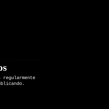
os
s regularmente
ublicando.
onales de Zoomdestinos.es