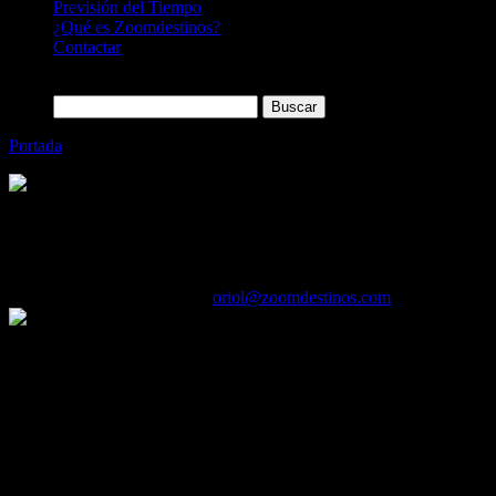
Previsión del Tiempo
¿Qué es Zoomdestinos?
Contactar
Buscar:
Portada
»
La estaciones Pirinaicas de Aramon abren por Vacacio
Categoría
Sin categoría
La estaciones Pirinaicas de Aramon abren
21/07/2016
Desactivado
Por
oriol@zoomdestinos.com
‘Conviértete en montañero’ es el programa estrella de Cerler, una acti
Panticosa ha apostado por los más pequeños, a quienes mostrará los sec
cuando arrancará la temporada estival de las estaciones, dos meses en l
muchos deportes de montaña. La telecabina de Panticosa abrirá el viernes
Cerler, que abrirá desde el sábado 9 de julio hasta el 4 de septiembre 
Aramón propone a los turistas coronar su primer pico acompañados de un
Cogulla (2.387 m) y Gallinero (2.728 m).