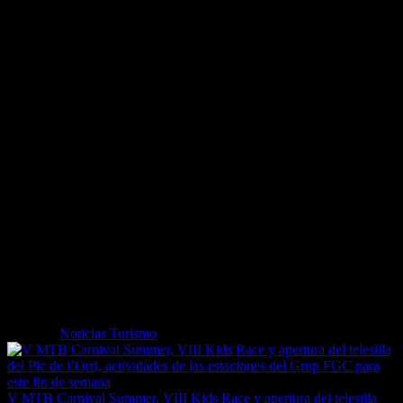
Informacion e inscripciones: Jessica al 0033 677 56 96 00.
El Trail de Louron
La Escuela de esquí Francés y el club de esquí de Val Louron,
organizan, el sábado 13 de agosto, la segunda edición del TRAIL
del valle de Louron, con la presencia de la elite de este deporte y
también de numerosos aficionados quienes vienen a competir en un
ambiente distendido y en un marco estupendo.
La salida tendrá lugar del centro de descanso en agua termal en
Loudenvielle, Balnéa y la llegada Val Louron. El recorrido es de
11,6 km, el desnivel positivo de 810m y el desnivel negativo de
300m. También habrá una mini trail para niños a partir de las 12:00
con inscripciones directamente en Val Louron (incluye merienda y
medalla). Después de un aperitivo ofrecido por la estación a la una,
tendrá lugar la entrega de los premios y un sorteo en el cual se
pueden ganar muchos regalos.
Informaciones e inscripciones: Bastien al 0033 7 70 31 30 17.
Etiquetas
Noticias Turismo
V MTB Carnival Summer, VIII Kids Race y apertura del telesilla