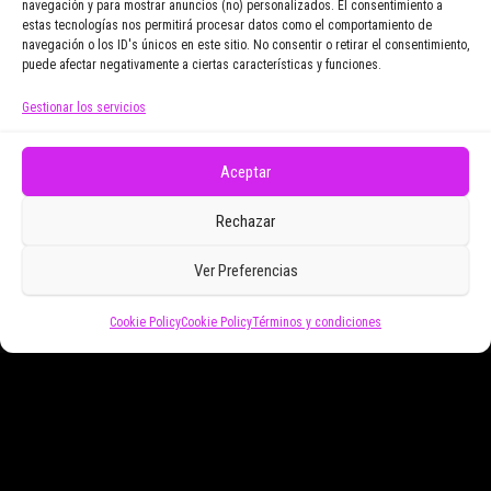
navegación y para mostrar anuncios (no) personalizados. El consentimiento a
Email Address
estas tecnologías nos permitirá procesar datos como el comportamiento de
navegación o los ID's únicos en este sitio. No consentir o retirar el consentimiento,
puede afectar negativamente a ciertas características y funciones.
Gestionar los servicios
Doy mi consentimiento para recibir correos
electrónicos promocionales de Zoomdestinos.es
Aceptar
Rechazar
Ver Preferencias
Funciona gracias a
WordPress
|
Tema:
Envo Magazine
Cookie Policy
Cookie Policy
Términos y condiciones