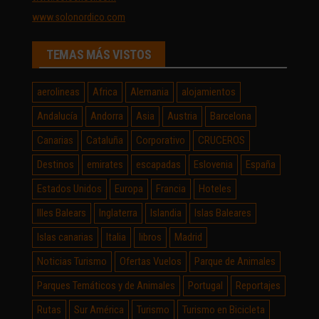
www.solonordico.com
TEMAS MÁS VISTOS
aerolineas
Africa
Alemania
alojamientos
Andalucía
Andorra
Asia
Austria
Barcelona
Canarias
Cataluña
Corporativo
CRUCEROS
Destinos
emirates
escapadas
Eslovenia
España
Estados Unidos
Europa
Francia
Hoteles
Illes Balears
Inglaterra
Islandia
Islas Baleares
Islas canarias
Italia
libros
Madrid
Noticias Turismo
Ofertas Vuelos
Parque de Animales
Parques Temáticos y de Animales
Portugal
Reportajes
Rutas
Sur América
Turismo
Turismo en Bicicleta