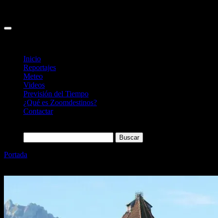
Inicio
Reportajes
Meteo
Videos
Previsión del Tiempo
¿Qué es Zoomdestinos?
Contactar
Buscar:
Portada
»
Así es el puente medieval de madera de Lucerna, su
rincón más bonito