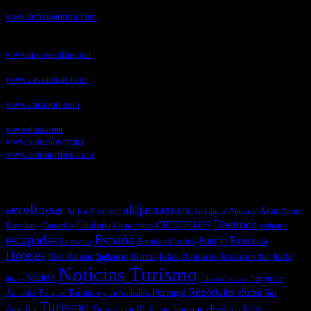
de Senderismo, Trail Running y BTT
www.infoaventura.com
Motosonline.net
, revista digital de Motociclismo, con noticias, novedades y
pruebas de Motos
www.motosonline.net
CasaActual.com
, Revista Digital de Life Style
www.casaactual.com
Cucaboo.com
, Revista Digital de Puericultura e infantil
www.cucaboo.com
Soloski.net
, Red de Portales web sobre deportes de invierno
ww.soloski.net
www.solosnow.com
www.solonordico.com
Temas más vistos
aerolineas
alojamientos
Asia
Andalucía
Andorra
Africa
Alemania
Austria
Destinos
CRUCEROS
Cataluña
Canarias
emirates
Barcelona
Corporativo
España
escapadas
Francia
Estados Unidos
Europa
Eslovenia
Hoteles
Islas Baleares
Illes Balears
Islas canarias
Italia
Inglaterra
Islandia
Noticias Turismo
Madrid
libros
Ofertas Vuelos
Parque de
Reportajes
Portugal
Rutas
Sur
Parques Temáticos y de Animales
Animales
Turismo
América
Turismo en Bicicleta
Turismo Histórico
USA