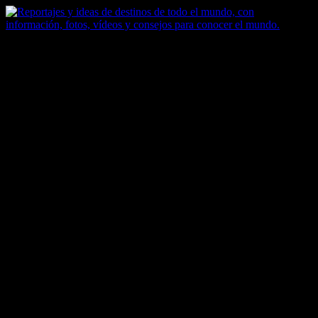
Saltar
al
contenido
Zoomdestinos
Reportajes y ideas de destinos de todo el mundo, con información,
fotos, vídeos y consejos para conocer el mundo.