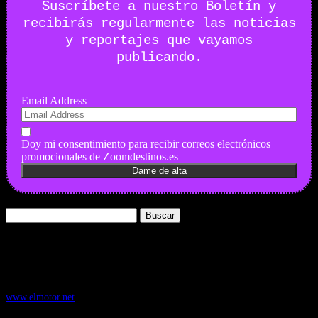
Suscríbete a nuestro Boletín y
recibirás regularmente las noticias
y reportajes que vayamos
publicando.
Email Address
Doy mi consentimiento para recibir correos electrónicos
promocionales de Zoomdestinos.es
Buscar:
Nuestros Portales:
ElMotor.net
, revista digital del mundo del automóvil, con noticias,
novedades y pruebas de coches
www.elmotor.net
Infoaventura.com
, Las noticias, novedades de producto y test de material