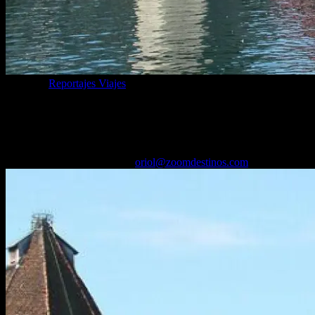
Categoría
Reportajes Viajes
Así es el puente medieval de madera de
Lucerna, su rincón más bonito
18/05/2026
Desactivado
Por
oriol@zoomdestinos.com