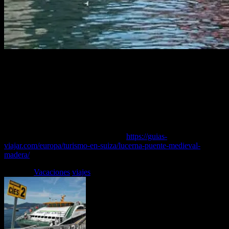
Si has visto una galería de fotos de Lucerna, seguro que su puente
medieval de madera es el rincón que más te habrá llamado la
atención.De hecho, el Puente de la Capilla, junto con la Torre del
Agua, conforman un conjunto arquitectónico de enorme belleza
situado en la salida del Lago de Lucerna.Y este rincón se ha ganado
bien el prestigio de ser la imagen icono de esta ciudad de Suiza,
además de ser el puente medieval más antiguo de Eur
opa.
Puedes leer el artículo completo en…
https://guias-
viajar.com/europa/turismo-en-suiza/lucerna-puente-medieval-
madera/
Etiquetas
Vacaciones
viajes