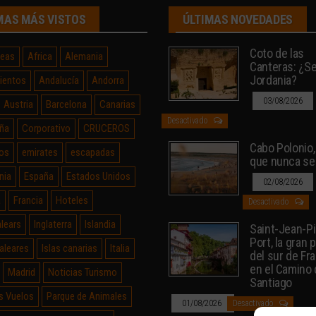
MAS MÁS VISTOS
ÚLTIMAS NOVEDADES
Coto de las
neas
Africa
Alemania
Canteras: ¿Sev
Jordania?
ientos
Andalucía
Andorra
03/08/2026
Austria
Barcelona
Canarias
Desactivado
ña
Corporativo
CRUCEROS
Cabo Polonio, 
os
emirates
escapadas
que nunca se
nia
España
Estados Unidos
02/08/2026
a
Francia
Hoteles
Desactivado
alears
Inglaterra
Islandia
Saint-Jean-P
Port, la gran 
Baleares
Islas canarias
Italia
del sur de Fr
en el Camino
Madrid
Noticias Turismo
Santiago
s Vuelos
Parque de Animales
01/08/2026
Desactivado