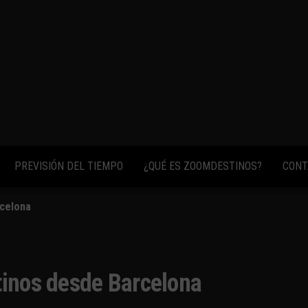
fotos,
vídeos y
consejos
para
conocer el
mundo.
PREVISIÓN DEL TIEMPO
¿QUÉ ES ZOOMDESTINOS?
CONT
rcelona
tinos desde Barcelona