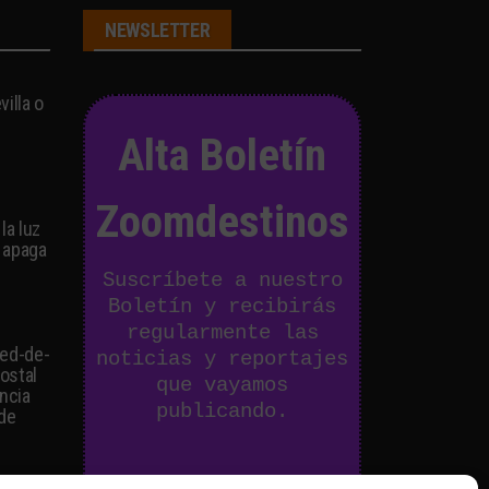
NEWSLETTER
illa o
Alta Boletín
Zoomdestinos
la luz
 apaga
Suscríbete a nuestro
Boletín y recibirás
regularmente las
ied-de-
noticias y reportajes
postal
que vayamos
ancia
publicando.
 de
Email Address