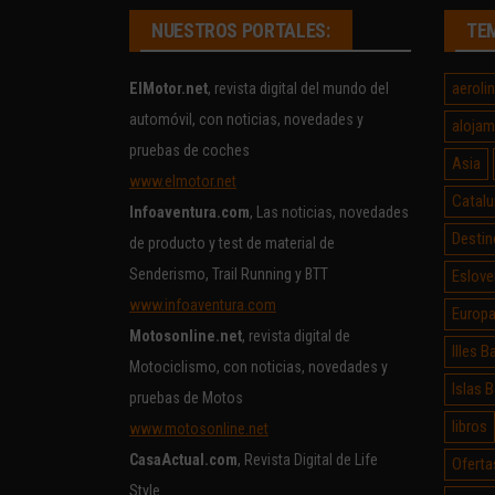
NUESTROS PORTALES:
TE
aeroli
ElMotor.net
, revista digital del mundo del
automóvil, con noticias, novedades y
alojam
pruebas de coches
Asia
www.elmotor.net
Catalu
Infoaventura.com
, Las noticias, novedades
Destin
de producto y test de material de
Senderismo, Trail Running y BTT
Eslove
www.infoaventura.com
Europ
Motosonline.net
, revista digital de
Illes B
Motociclismo, con noticias, novedades y
Islas 
pruebas de Motos
libros
www.motosonline.net
CasaActual.com
, Revista Digital de Life
Oferta
Style