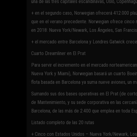
una de las tres capitales escandinavas, Oslo, Copenhag
+ en el segundo caso, Norwegian ofrecerá 412.000 pla
que en el verano precedente. Norwegian ofrece cinco r
en 2018: Nueva York/Newark, Los Ángeles, San Francis
+ el mercado entre Barcelona y Londres Gatwick crece 
Cuarto Dreamliner en El Prat
Para servir el incremento en el mercado norteamerican
Nueva York y Miami), Norwegian basará un cuarto Boeing
flota basada en Barcelona ya suma nueve aviones, un m
Sumando sus dos bases operativas en El Prat (de corto y
de Mantenimiento, y su sede corporativa en las cercan
Barcelona, de las más de 2.400 que emplea en toda Es
Listado completo de las 20 rutas
+ Cinco con Estados Unidos – Nueva York/Newark, Los 