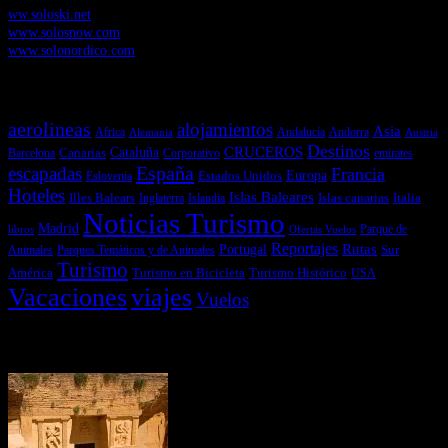
ww.soloski.net
www.solosnow.com
www.solonordico.com
Temas más vistos
aerolineas
alojamientos
Asia
Andalucía
Andorra
Africa
Alemania
Austria
Destinos
CRUCEROS
Cataluña
Canarias
emirates
Barcelona
Corporativo
España
escapadas
Francia
Estados Unidos
Europa
Eslovenia
Hoteles
Islas Baleares
Illes Balears
Islas canarias
Italia
Inglaterra
Islandia
Noticias Turismo
Madrid
libros
Ofertas Vuelos
Parque de
Reportajes
Portugal
Rutas
Sur
Parques Temáticos y de Animales
Animales
Turismo
América
Turismo en Bicicleta
Turismo Histórico
USA
Vacaciones
viajes
Vuelos
Últimas Novedades