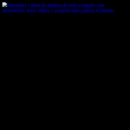
Saltar
al
contenido
Zoomdestinos
Reportajes y ideas de destinos de todo el mundo, con información,
fotos, vídeos y consejos para conocer el mundo.