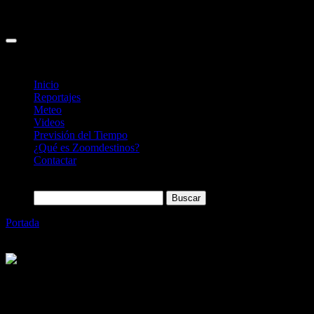
Inicio
Reportajes
Meteo
Videos
Previsión del Tiempo
¿Qué es Zoomdestinos?
Contactar
Buscar:
Portada
»
Healthouse Las Dunas es el primer hotel del mundo
con colchones inteligentes
Categoría
Sin categoría
Healthouse Las Dunas es el primer hotel