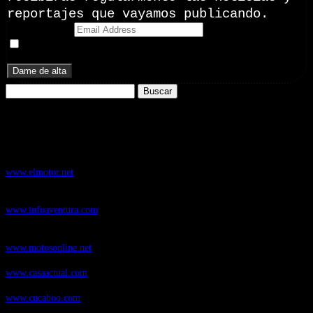
reportajes que vayamos publicando.
Email Address
Doy mi consentimiento para recibir correos electrónicos
promocionales de Zoomdestinos.es
Buscar:
Nuestros Portales:
ElMotor.net
, revista digital del mundo del automóvil, con noticias,
novedades y pruebas de coches
www.elmotor.net
Infoaventura.com
, Las noticias, novedades de producto y test de material
de Senderismo, Trail Running y BTT
www.infoaventura.com
Motosonline.net
, revista digital de Motociclismo, con noticias, novedades y
pruebas de Motos
www.motosonline.net
CasaActual.com
, Revista Digital de Life Style
www.casaactual.com
Cucaboo.com
, Revista Digital de Puericultura e infantil
www.cucaboo.com
Soloski.net
, Red de Portales web sobre deportes de invierno