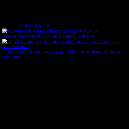
Desde su inauguración en abril de 2014, más de 50 nacionalidades
han acudido a recuperar los buenos hábitos alimenticios, todo ello en
un ambiente de bienestar y lujo.
Etiquetas
Noticias Turismo
Nuevos vuelos desde Alicante a Nantes y Burdeos
¿Quieres volar estando embarazada? Ojo a las limitaciones de cada
Aerolinea