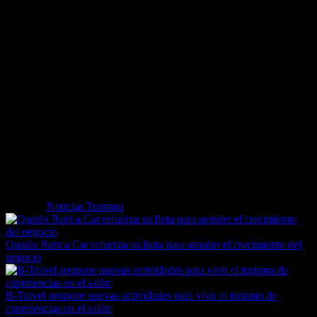
Madrid y Barcelona a Nueva York-JFK, así como servicios durante
la temporada de verano entre Barcelona y Atlanta.
Los vuelos de Delta desde Málaga ofrecerán asientos-cama
totalmente reclinables en la Cabina Delta One, además de una
amplia gama de propuestas gastronómicas regionales y la ropa de
cama Westin Heavenly de Westin Hotels & Resorts.
Los clientes que vuelen en Delta Comfort+, el servicio premium de
la clase turista de Delta, disfrutarán de hasta 10,16 centímetros
adicionales de espacio para las piernas y un 50 por ciento más de
reclinación del respaldo, en comparación con la de los asientos de la
cabina principal, así como de embarque prioritario. Los pasajeros de
todas las cabinas podrán disfrutar también de entretenimiento a la
carta durante el vuelo.
Etiquetas
Noticias Turismo
Quadis Rent a Car refuerza su flota para atender el crecimiento del
negocio
B-Travel propone nuevas actividades para vivir el turismo de
experiencias en el salón