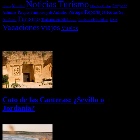
Noticias Turismo
Madrid
libros
Ofertas Vuelos
Parque de
Reportajes
Portugal
Rutas
Sur
Parques Temáticos y de Animales
Animales
Turismo
América
Turismo en Bicicleta
Turismo Histórico
USA
Vacaciones
viajes
Vuelos
Últimas Novedades
Coto de las Canteras: ¿Sevilla o
Jordania?
03/08/2026
Desactivado