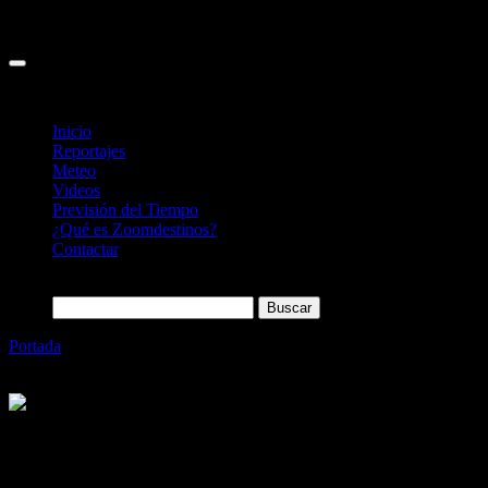
Inicio
Reportajes
Meteo
Videos
Previsión del Tiempo
¿Qué es Zoomdestinos?
Contactar
Buscar:
Portada
»
Delta Airlines unirá Málaga y Nueva York a partir del
17 de mayo
Categoría
Sin categoría
Delta Airlines unirá Málaga y Nueva York