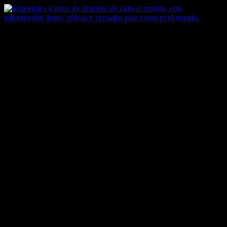
Saltar
al
contenido
Zoomdestinos
Reportajes y ideas de destinos de todo el mundo, con información,
fotos, vídeos y consejos para conocer el mundo.