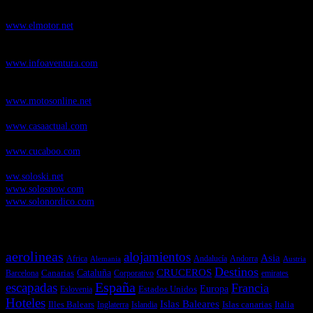
novedades y pruebas de coches
www.elmotor.net
Infoaventura.com
, Las noticias, novedades de producto y test de material
de Senderismo, Trail Running y BTT
www.infoaventura.com
Motosonline.net
, revista digital de Motociclismo, con noticias, novedades y
pruebas de Motos
www.motosonline.net
CasaActual.com
, Revista Digital de Life Style
www.casaactual.com
Cucaboo.com
, Revista Digital de Puericultura e infantil
www.cucaboo.com
Soloski.net
, Red de Portales web sobre deportes de invierno
ww.soloski.net
www.solosnow.com
www.solonordico.com
Temas más vistos
aerolineas
alojamientos
Asia
Andalucía
Andorra
Africa
Alemania
Austria
Destinos
CRUCEROS
Cataluña
Canarias
emirates
Barcelona
Corporativo
España
escapadas
Francia
Estados Unidos
Europa
Eslovenia
Hoteles
Islas Baleares
Illes Balears
Islas canarias
Italia
Inglaterra
Islandia