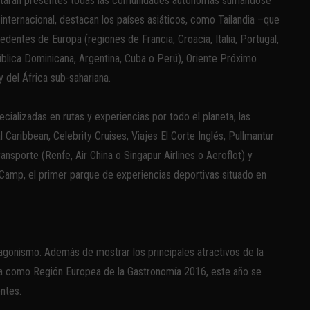
 estarán presentes todas las comunidades autónomas sumándose
l internacional, destacan los países asiáticos, como Tailandia –que
edentes de Europa (regiones de Francia, Croacia, Italia, Portugal,
ública Dominicana, Argentina, Cuba o Perú), Oriente Próximo
del África sub-sahariana.
ializadas en rutas y experiencias por todo el planeta; las
Caribbean, Celebrity Cruises, Viajes El Corte Inglés, Pullmantur
nsporte (Renfe, Air China o Singapur Airlines o Aeroflot) y
amp, el primer parque de experiencias deportivas situado en
agonismo. Además de mostrar los principales atractivos de la
nya como Región Europea de la Gastronomía 2016, este año se
ntes.