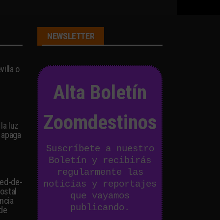
NEWSLETTER
illa o
Alta Boletín
Zoomdestinos
la luz
 apaga
Suscríbete a nuestro
Boletín y recibirás
regularmente las
ied-de-
noticias y reportajes
postal
que vayamos
ancia
publicando.
 de