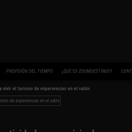
fotos,
vídeos y
consejos
para
conocer el
mundo.
PREVISIÓN DEL TIEMPO
¿QUÉ ES ZOOMDESTINOS?
CONT
 vivir el turismo de experiencias en el salón