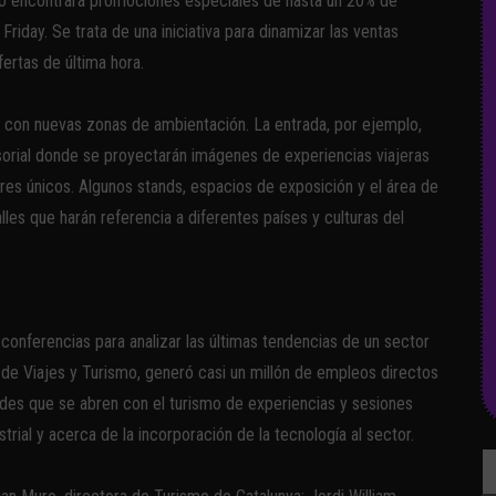
blico encontrará promociones especiales de hasta un 20% de
riday. Se trata de una iniciativa para dinamizar las ventas
ofertas de última hora.
 con nuevas zonas de ambientación. La entrada, por ejemplo,
nsorial donde se proyectarán imágenes de experiencias viajeras
ares únicos. Algunos stands, espacios de exposición y el área de
les que harán referencia a diferentes países y culturas del
conferencias para analizar las últimas tendencias de un sector
 de Viajes y Turismo, generó casi un millón de empleos directos
ades que se abren con el turismo de experiencias y sesiones
trial y acerca de la incorporación de la tecnología al sector.
Bu