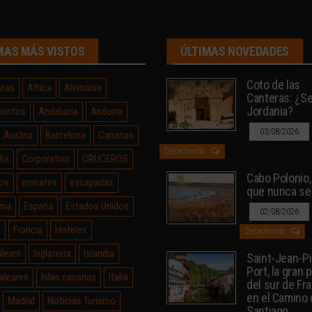
MAS MÁS VISTOS
ÚLTIMAS NOVEDADES
Coto de las
neas
Africa
Alemania
Canteras: ¿Sev
Jordania?
ientos
Andalucía
Andorra
03/08/2026
Austria
Barcelona
Canarias
Desactivado
ña
Corporativo
CRUCEROS
Cabo Polonio, 
os
emirates
escapadas
que nunca se
nia
España
Estados Unidos
02/08/2026
a
Francia
Hoteles
Desactivado
alears
Inglaterra
Islandia
Saint-Jean-P
Port, la gran 
Baleares
Islas canarias
Italia
del sur de Fr
en el Camino
Madrid
Noticias Turismo
Santiago