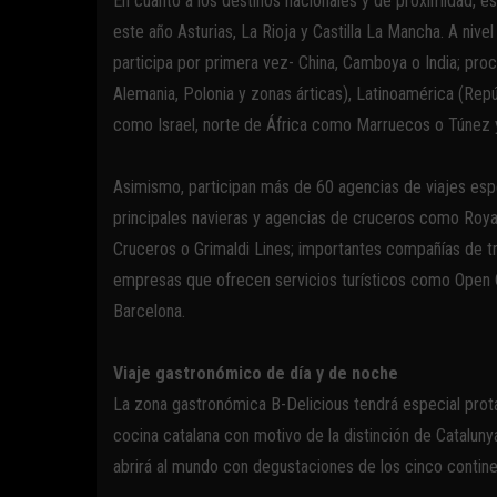
En cuanto a los destinos nacionales y de proximidad,
este año Asturias, La Rioja y Castilla La Mancha. A nive
participa por primera vez- China, Camboya o India; proc
Alemania, Polonia y zonas árticas), Latinoamérica (Rep
como Israel, norte de África como Marruecos o Túnez y 
Asimismo, participan más de 60 agencias de viajes espec
principales navieras y agencias de cruceros como Royal 
Cruceros o Grimaldi Lines; importantes compañías de tra
empresas que ofrecen servicios turísticos como Open C
Barcelona.
Viaje gastronómico de día y de noche
La zona gastronómica B-Delicious tendrá especial prot
cocina catalana con motivo de la distinción de Catalu
abrirá al mundo con degustaciones de los cinco contine