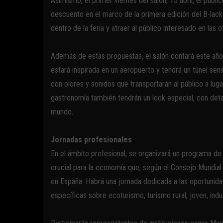
Asimismo, el primer viernes del salón, 15 abril, el pú
descuento en el marco de la primera edición del B-lack F
dentro de la feria y atraer al público interesado en las 
Además de estas propuestas, el salón contará este año
estará inspirada en un aeropuerto y tendrá un túnel se
con olores y sonidos que transportarán al público a lug
gastronomía también tendrán un look especial, con detal
mundo.
Jornadas profesionales
En el ámbito profesional, se organizará un programa de 
crucial para la economía que, según el Consejo Mundial
en España. Habrá una jornada dedicada a las oportunid
específicas sobre ecoturismo, turismo rural, joven, indus