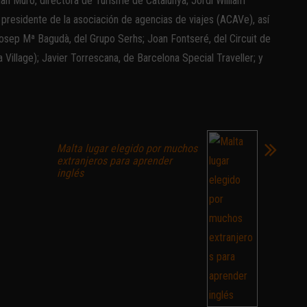
an Muro, directora de Turisme de Catalunya; Jordi William
 presidente de la asociación de agencias de viajes (ACAVe), así
ep Mª Bagudà, del Grupo Serhs; Joan Fontseré, del Circuit de
 Village); Javier Torrescana, de Barcelona Special Traveller; y
Malta lugar elegido por muchos
extranjeros para aprender
inglés