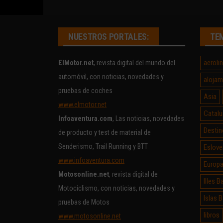
NUESTROS PORTALES:
TE
aeroli
ElMotor.net
, revista digital del mundo del
automóvil, con noticias, novedades y
alojam
pruebas de coches
Asia
www.elmotor.net
Catalu
Infoaventura.com
, Las noticias, novedades
Destin
de producto y test de material de
Senderismo, Trail Running y BTT
Eslove
www.infoaventura.com
Europ
Motosonline.net
, revista digital de
Illes B
Motociclismo, con noticias, novedades y
Islas 
pruebas de Motos
libros
www.motosonline.net