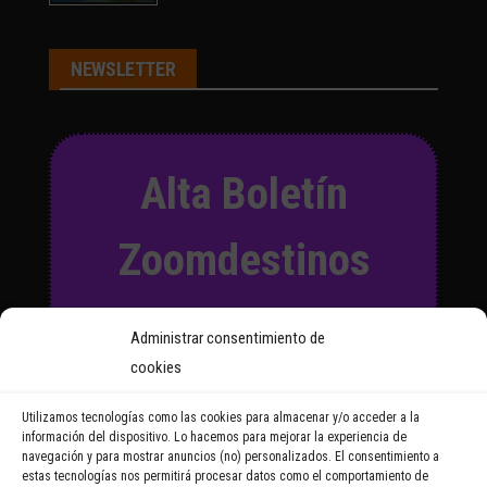
NEWSLETTER
Alta Boletín
Zoomdestinos
Suscríbete a nuestro Boletín
Administrar consentimiento de
y recibirás regularmente las
cookies
noticias y reportajes que
vayamos publicando.
Utilizamos tecnologías como las cookies para almacenar y/o acceder a la
información del dispositivo. Lo hacemos para mejorar la experiencia de
navegación y para mostrar anuncios (no) personalizados. El consentimiento a
Email Address
estas tecnologías nos permitirá procesar datos como el comportamiento de