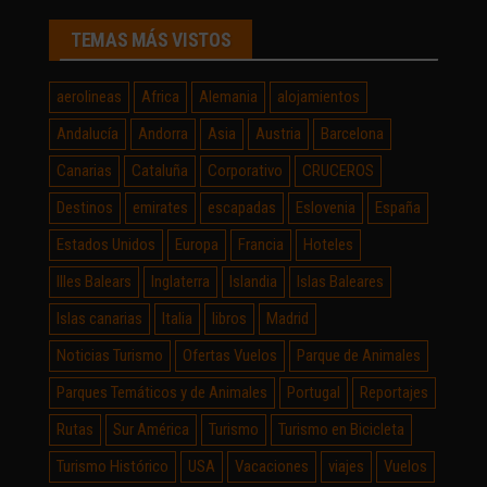
TEMAS MÁS VISTOS
aerolineas
Africa
Alemania
alojamientos
Andalucía
Andorra
Asia
Austria
Barcelona
Canarias
Cataluña
Corporativo
CRUCEROS
Destinos
emirates
escapadas
Eslovenia
España
Estados Unidos
Europa
Francia
Hoteles
Illes Balears
Inglaterra
Islandia
Islas Baleares
Islas canarias
Italia
libros
Madrid
Noticias Turismo
Ofertas Vuelos
Parque de Animales
Parques Temáticos y de Animales
Portugal
Reportajes
Rutas
Sur América
Turismo
Turismo en Bicicleta
Turismo Histórico
USA
Vacaciones
viajes
Vuelos