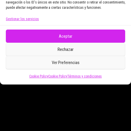
navegación o los ID's únicos en este sitio. No consentir o retirar el consentimiento,
puede afectar negativamente a ciertas características y funciones.
Gestionar los servicios
Doy mi consentimiento para recibir correos
electrónicos promocionales de Zoomdestinos.es
Aceptar
Rechazar
Ver Preferencias
Cookie Policy
Cookie Policy
Términos y condiciones
Funciona gracias a
WordPress
|
Tema:
Envo Magazine