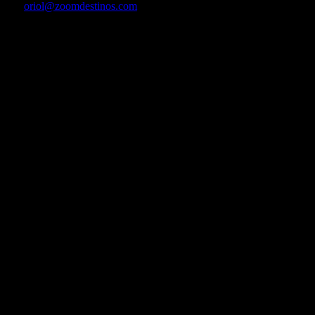
Por
oriol@zoomdestinos.com
PortAventura World presenta el primer pasaje de terror en Europa
ambientado en México