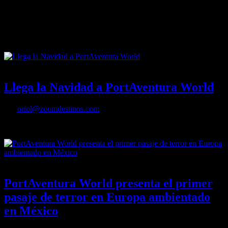
A partir de la primavera de 2022, Futuroscope amplía su oferta
hotelera, respaldada por una oferta de restauración siempre variada y
de gran calidad. La apertura de un nuevo restaurante
único en Francia y un nuevo hotel temático marcan un hito en la
experiencia del visitante.
16/11/2021
Desactivado
Llega la Navidad a PortAventura World
Por
oriol@zoomdestinos.com
Llega la Navidad a PortAventura World
01/09/2021
Desactivado
PortAventura World presenta el primer
pasaje de terror en Europa ambientado
en México