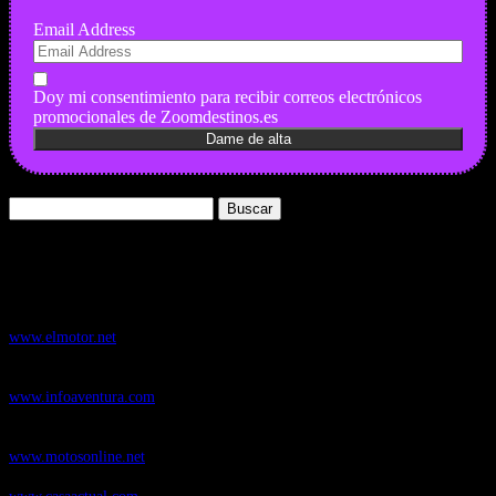
Email Address
Doy mi consentimiento para recibir correos electrónicos
promocionales de Zoomdestinos.es
Buscar:
Nuestros Portales:
ElMotor.net
, revista digital del mundo del automóvil, con noticias,
novedades y pruebas de coches
www.elmotor.net
Infoaventura.com
, Las noticias, novedades de producto y test de material
de Senderismo, Trail Running y BTT
www.infoaventura.com
Motosonline.net
, revista digital de Motociclismo, con noticias, novedades y
pruebas de Motos
www.motosonline.net
CasaActual.com
, Revista Digital de Life Style
www.casaactual.com