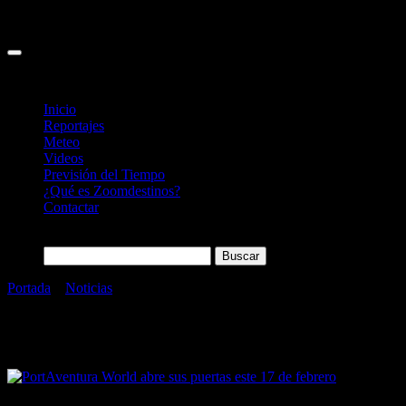
Inicio
Reportajes
Meteo
Videos
Previsión del Tiempo
¿Qué es Zoomdestinos?
Contactar
Buscar:
Portada
»
Noticias
»
Parques Temáticos
Categoría:
Parques Temáticos
12/02/2023
Desactivado