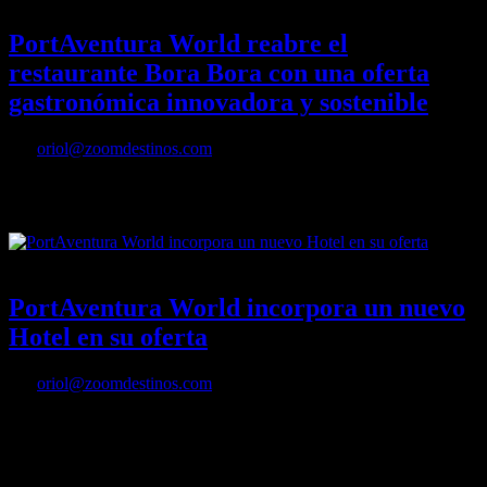
PortAventura World reabre el
restaurante Bora Bora con una oferta
gastronómica innovadora y sostenible
Por
oriol@zoomdestinos.com
PortAventura World reabre el restaurante Bora Bora con una oferta
gastronómica innovadora y sostenible
25/05/2022
Desactivado
PortAventura World incorpora un nuevo
Hotel en su oferta
Por
oriol@zoomdestinos.com
PortAventura World ha adquirido y gestionará el Hotel Atenea
Aventura, ubicado en Vila-seca, para seguir ofreciendo a sus
visitantes la mejor oferta de alojamiento