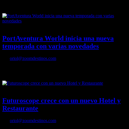
Abre en Francia un nuevo parque temático dedicado a los
Dinosaurios
23/03/2022
Desactivado
PortAventura World inicia una nueva
temporada con varias novedades
Por
oriol@zoomdestinos.com
nzado en 2019, así como recuperar las cifras de clientes
internacionales.
18/03/2022
Desactivado
Futuroscope crece con un nuevo Hotel y
Restaurante
Por
oriol@zoomdestinos.com