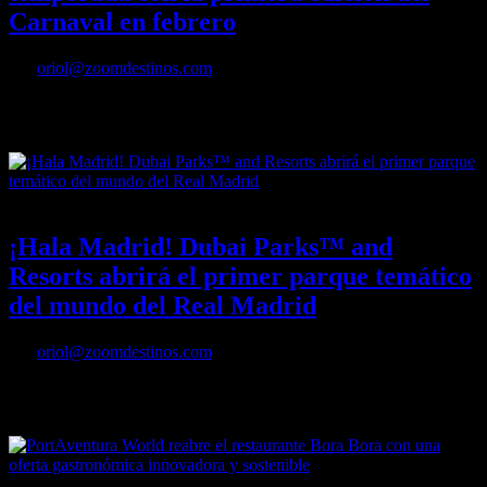
Carnaval en febrero
Por
oriol@zoomdestinos.com
PortAventura World arrancará su temporada con la primera edición
del Carnaval en febrero
21/11/2022
Desactivado
¡Hala Madrid! Dubai Parks™ and
Resorts abrirá el primer parque temático
del mundo del Real Madrid
Por
oriol@zoomdestinos.com
¡Hala Madrid! Dubai Parks™ and Resorts abrirá el primer parque
temático del mundo del Real Madrid
06/06/2022
Desactivado