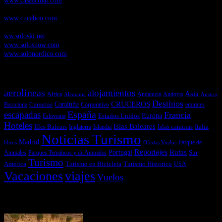
Cucaboo.com
, Revista Digital de Puericultura e infantil
www.cucaboo.com
Soloski.net
, Red de Portales web sobre deportes de invierno
ww.soloski.net
www.solosnow.com
www.solonordico.com
Temas más vistos
aerolineas
alojamientos
Asia
Andalucía
Andorra
Africa
Alemania
Austria
Destinos
CRUCEROS
Cataluña
Canarias
emirates
Barcelona
Corporativo
España
escapadas
Francia
Estados Unidos
Europa
Eslovenia
Hoteles
Islas Baleares
Illes Balears
Islas canarias
Italia
Inglaterra
Islandia
Noticias Turismo
Madrid
libros
Ofertas Vuelos
Parque de
Reportajes
Portugal
Rutas
Sur
Parques Temáticos y de Animales
Animales
Turismo
América
Turismo en Bicicleta
Turismo Histórico
USA
Vacaciones
viajes
Vuelos
Últimas Novedades