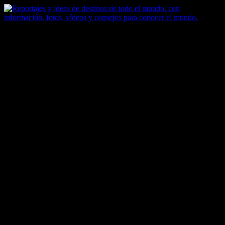
Saltar
al
contenido
Zoomdestinos
Reportajes y ideas de destinos de todo el mundo, con información,
fotos, vídeos y consejos para conocer el mundo.