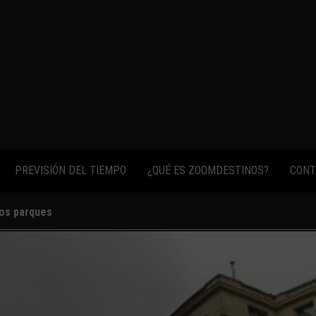
fotos,
vídeos y
consejos
para
conocer el
mundo.
PREVISIÓN DEL TIEMPO
¿QUÉ ES ZOOMDESTINOS?
CONT
los parques