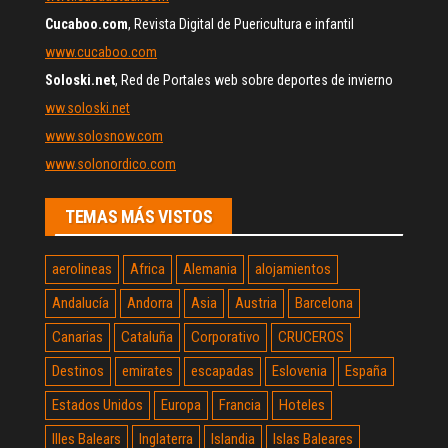
Cucaboo.com
, Revista Digital de Puericultura e infantil
www.cucaboo.com
Soloski.net
, Red de Portales web sobre deportes de invierno
ww.soloski.net
www.solosnow.com
www.solonordico.com
TEMAS MÁS VISTOS
aerolineas
Africa
Alemania
alojamientos
Andalucía
Andorra
Asia
Austria
Barcelona
Canarias
Cataluña
Corporativo
CRUCEROS
Destinos
emirates
escapadas
Eslovenia
España
Estados Unidos
Europa
Francia
Hoteles
Illes Balears
Inglaterra
Islandia
Islas Baleares