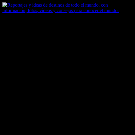
Saltar
al
contenido
Zoomdestinos
Reportajes y ideas de destinos de todo el mundo, con información,
fotos, vídeos y consejos para conocer el mundo.