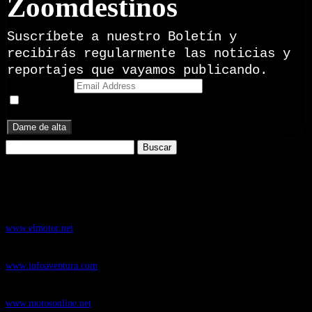
Zoomdestinos
Suscríbete a nuestro Boletín y
recibirás regularmente las noticias y
reportajes que vayamos publicando.
Email Address
Doy mi consentimiento para recibir correos electrónicos
promocionales de Zoomdestinos.es
Buscar:
Nuestros Portales:
ElMotor.net
, revista digital del mundo del automóvil, con noticias,
novedades y pruebas de coches
www.elmotor.net
Infoaventura.com
, Las noticias, novedades de producto y test de material
de Senderismo, Trail Running y BTT
www.infoaventura.com
Motosonline.net
, revista digital de Motociclismo, con noticias, novedades y
pruebas de Motos
www.motosonline.net