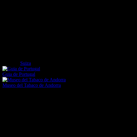
tratase.
A todo ello hay que unir que el propio personal del hotel se encarga de organizar cursillos para los niños o
conseguir un monitor particular para la familia durante lo que dure la estancia. Ni qué decir tiene que los
restaurantes del hotel tienen menús especialmente pensados para ellos y que los padres, cuando así lo deseen,
pueden pedir un servicio de canguro que esté pendiente de ellos mientras realizan una escapadita a un romántico
restaurante de Zermatt o, simplemente, dan un paseo por el pueblecito a la luz de la luna. ¿Por qué no va
planeando sus próximas vacaciones de invierno?
Etiquetas
Suiza
Guia de Portugal
Museo del Tabaco de Andorra