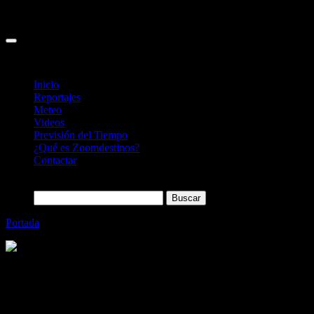
Inicio
Reportajes
Meteo
Videos
Previsión del Tiempo
¿Qué es Zoomdestinos?
Contactar
Buscar:
Portada
»
Zermatt, Esquí y mucho más
Categoría
Sin categoría
Zermatt, Esquí y mucho más