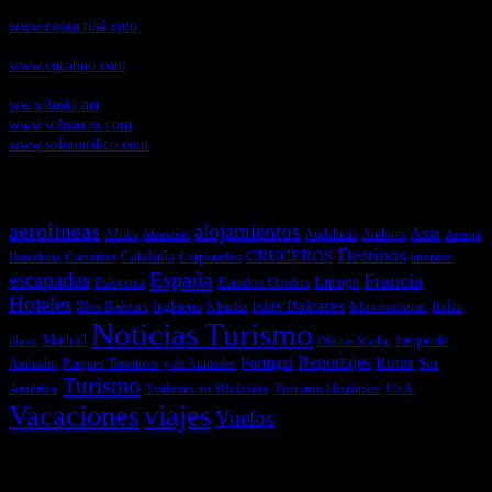
CasaActual.com
, Revista Digital de Life Style
www.casaactual.com
Cucaboo.com
, Revista Digital de Puericultura e infantil
www.cucaboo.com
Soloski.net
, Red de Portales web sobre deportes de invierno
ww.soloski.net
www.solosnow.com
www.solonordico.com
Temas más vistos
aerolineas
alojamientos
Asia
Andalucía
Andorra
Africa
Alemania
Austria
Destinos
CRUCEROS
Cataluña
Canarias
emirates
Barcelona
Corporativo
España
escapadas
Francia
Estados Unidos
Europa
Eslovenia
Hoteles
Islas Baleares
Illes Balears
Islas canarias
Italia
Inglaterra
Islandia
Noticias Turismo
Madrid
libros
Ofertas Vuelos
Parque de
Reportajes
Portugal
Rutas
Sur
Parques Temáticos y de Animales
Animales
Turismo
América
Turismo en Bicicleta
Turismo Histórico
USA
Vacaciones
viajes
Vuelos
Últimas Novedades