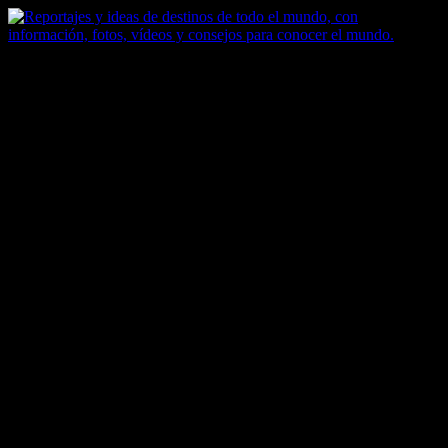
Saltar
al
contenido
Zoomdestinos
Reportajes y ideas de destinos de todo el mundo, con información,
fotos, vídeos y consejos para conocer el mundo.