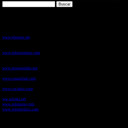
Buscar:
Nuestros Portales:
ElMotor.net
, revista digital del mundo del automóvil, con noticias,
novedades y pruebas de coches
www.elmotor.net
Infoaventura.com
, Las noticias, novedades de producto y test de material
de Senderismo, Trail Running y BTT
www.infoaventura.com
Motosonline.net
, revista digital de Motociclismo, con noticias, novedades y
pruebas de Motos
www.motosonline.net
CasaActual.com
, Revista Digital de Life Style
www.casaactual.com
Cucaboo.com
, Revista Digital de Puericultura e infantil
www.cucaboo.com
Soloski.net
, Red de Portales web sobre deportes de invierno
ww.soloski.net
www.solosnow.com
www.solonordico.com
Temas más vistos