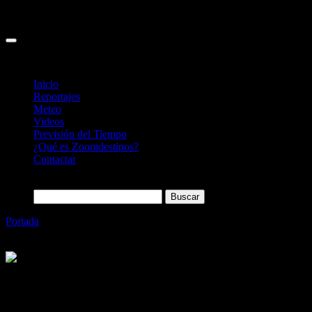
Inicio
Reportajes
Meteo
Videos
Previsión del Tiempo
¿Qué es Zoomdestinos?
Contactar
Buscar:
Portada
»
United Airlines celebra 25 años de servicio entre
Madrid y Nueva York
Categoría
Sin categoría
United Airlines celebra 25 años de