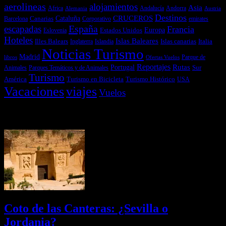
aerolineas
alojamientos
Asia
Andalucía
Andorra
Africa
Alemania
Austria
Destinos
CRUCEROS
Cataluña
Canarias
emirates
Barcelona
Corporativo
España
escapadas
Francia
Estados Unidos
Europa
Eslovenia
Hoteles
Islas Baleares
Illes Balears
Islas canarias
Italia
Inglaterra
Islandia
Noticias Turismo
Madrid
libros
Ofertas Vuelos
Parque de
Reportajes
Portugal
Rutas
Sur
Parques Temáticos y de Animales
Animales
Turismo
América
Turismo en Bicicleta
Turismo Histórico
USA
Vacaciones
viajes
Vuelos
Últimas Novedades
Coto de las Canteras: ¿Sevilla o
Jordania?