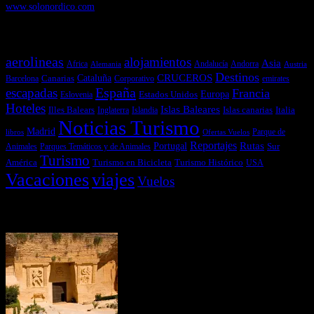
www.solonordico.com
Temas más vistos
aerolineas
alojamientos
Asia
Andalucía
Andorra
Africa
Alemania
Austria
Destinos
CRUCEROS
Cataluña
Canarias
emirates
Barcelona
Corporativo
España
escapadas
Francia
Estados Unidos
Europa
Eslovenia
Hoteles
Islas Baleares
Illes Balears
Islas canarias
Italia
Inglaterra
Islandia
Noticias Turismo
Madrid
libros
Ofertas Vuelos
Parque de
Reportajes
Portugal
Rutas
Sur
Parques Temáticos y de Animales
Animales
Turismo
América
Turismo en Bicicleta
Turismo Histórico
USA
Vacaciones
viajes
Vuelos
Últimas Novedades