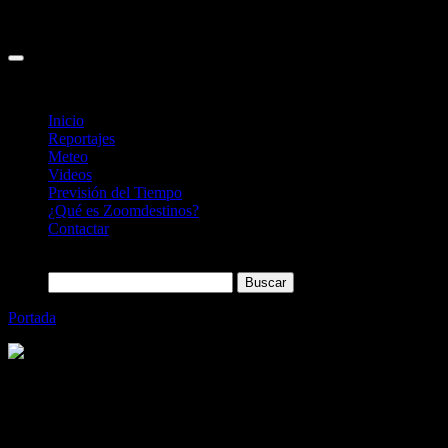
Inicio
Reportajes
Meteo
Videos
Previsión del Tiempo
¿Qué es Zoomdestinos?
Contactar
Buscar:
Portada
»
Izki Golf, un paraiso para el golfista
Categoría
Sin categoría
Izki Golf, un paraiso para el golfista