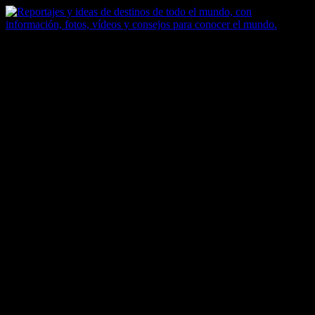
Saltar
al
contenido
Zoomdestinos
Reportajes y ideas de destinos de todo el mundo, con información,
fotos, vídeos y consejos para conocer el mundo.