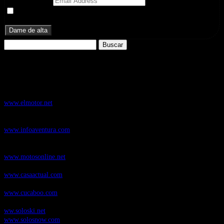
Email Address
Doy mi consentimiento para recibir correos electrónicos
promocionales de Zoomdestinos.es
Buscar:
Nuestros Portales:
ElMotor.net
, revista digital del mundo del automóvil, con noticias,
novedades y pruebas de coches
www.elmotor.net
Infoaventura.com
, Las noticias, novedades de producto y test de material
de Senderismo, Trail Running y BTT
www.infoaventura.com
Motosonline.net
, revista digital de Motociclismo, con noticias, novedades y
pruebas de Motos
www.motosonline.net
CasaActual.com
, Revista Digital de Life Style
www.casaactual.com
Cucaboo.com
, Revista Digital de Puericultura e infantil
www.cucaboo.com
Soloski.net
, Red de Portales web sobre deportes de invierno
ww.soloski.net
www.solosnow.com