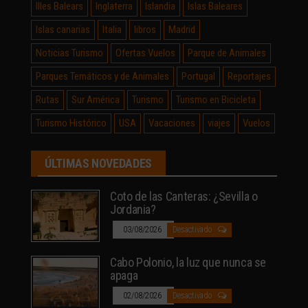
Illes Balears
Inglaterra
Islandia
Islas Baleares
Islas canarias
Italia
libros
Madrid
Noticias Turismo
Ofertas Vuelos
Parque de Animales
Parques Temáticos y de Animales
Portugal
Reportajes
Rutas
Sur América
Turismo
Turismo en Bicicleta
Turismo Histórico
USA
Vacaciones
viajes
Vuelos
ÚLTIMAS NOVEDADES
Coto de las Canteras: ¿Sevilla o
Jordania?
03/08/2026
Desactivado
Cabo Polonio, la luz que nunca se
apaga
02/08/2026
Desactivado