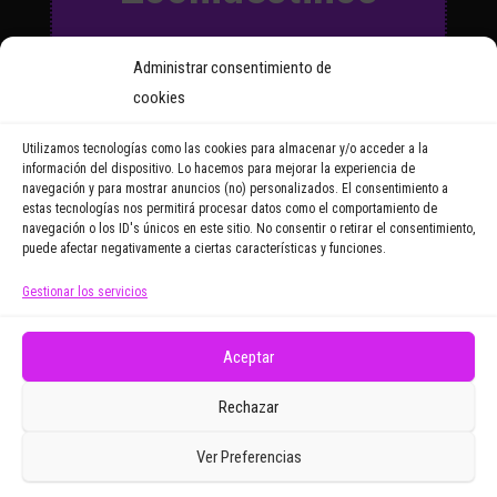
Suscríbete a nuestro Boletín
Administrar consentimiento de
y recibirás regularmente las
cookies
noticias y reportajes que
vayamos publicando.
Utilizamos tecnologías como las cookies para almacenar y/o acceder a la
información del dispositivo. Lo hacemos para mejorar la experiencia de
navegación y para mostrar anuncios (no) personalizados. El consentimiento a
Email Address
estas tecnologías nos permitirá procesar datos como el comportamiento de
navegación o los ID's únicos en este sitio. No consentir o retirar el consentimiento,
puede afectar negativamente a ciertas características y funciones.
Gestionar los servicios
Doy mi consentimiento para recibir correos
electrónicos promocionales de Zoomdestinos.es
Aceptar
Rechazar
Ver Preferencias