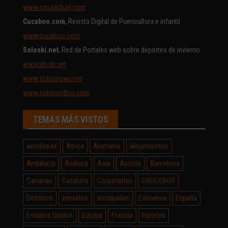
www.casaactual.com
Cucaboo.com
, Revista Digital de Puericultura e infantil
www.cucaboo.com
Soloski.net
, Red de Portales web sobre deportes de invierno
ww.soloski.net
www.solosnow.com
www.solonordico.com
TEMAS MÁS VISTOS
aerolineas
Africa
Alemania
alojamientos
Andalucía
Andorra
Asia
Austria
Barcelona
Canarias
Cataluña
Corporativo
CRUCEROS
Destinos
emirates
escapadas
Eslovenia
España
Estados Unidos
Europa
Francia
Hoteles