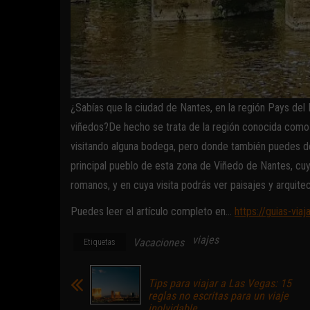
¿Sabías que la ciudad de Nantes, en la región Pays del
viñedos?De hecho se trata de la región conocida como
visitando alguna bodega, pero donde también puedes de
principal pueblo de esta zona de Viñedo de Nantes, cuy
romanos, y en cuya visita podrás ver paisajes y arquitect
Puedes leer el artículo completo en…
https://guias-via
viajes
Vacaciones
Etiquetas
Tips para viajar a Las Vegas: 15
reglas no escritas para un viaje
inolvidable