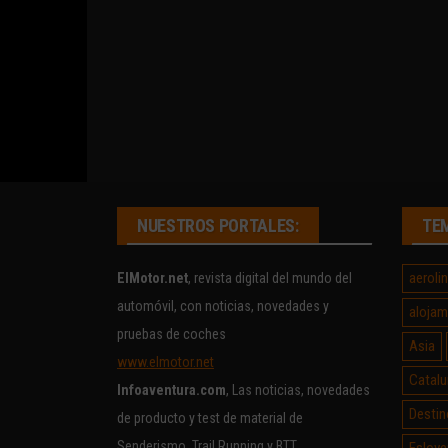
NUESTROS PORTALES:
TE
aeroli
ElMotor.net
, revista digital del mundo del
automóvil, con noticias, novedades y
alojam
pruebas de coches
Asia
www.elmotor.net
Catalu
Infoaventura.com
, Las noticias, novedades
Destin
de producto y test de material de
Senderismo, Trail Running y BTT
Eslove