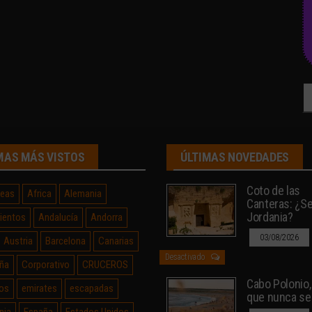
Bu
MAS MÁS VISTOS
ÚLTIMAS NOVEDADES
Coto de las
neas
Africa
Alemania
Canteras: ¿Sev
Jordania?
ientos
Andalucía
Andorra
03/08/2026
Austria
Barcelona
Canarias
Desactivado
ña
Corporativo
CRUCEROS
Cabo Polonio, 
os
emirates
escapadas
que nunca se
nia
España
Estados Unidos