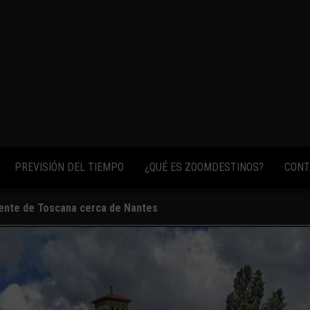
fotos,
vídeos y
consejos
para
conocer el
mundo.
PREVISIÓN DEL TIEMPO
¿QUÉ ES ZOOMDESTINOS?
CONT
iente de Toscana cerca de Nantes