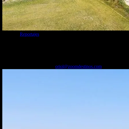
Categoría
Reportajes
Tiedra (Valladolid): páramo, lavanda,
estrellas y horizontes infinitos
30/06/2026
Desactivado
Por
oriol@zoomdestinos.com