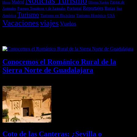
Noticias Turismo
Madrid
libros
Ofertas Vuelos
Parque de
Reportajes
Portugal
Rutas
Sur
Parques Temáticos y de Animales
Animales
Turismo
América
Turismo en Bicicleta
Turismo Histórico
USA
Vacaciones
viajes
Vuelos
Últimas Novedades
Conocemos el Románico Rural de la
Sierra Norte de Guadalajara
08/08/2026
Desactivado
Coto de las Canteras: ¿Sevilla o