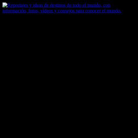
Saltar
al
contenido
Zoomdestinos
Reportajes y ideas de destinos de todo el mundo, con información,
fotos, vídeos y consejos para conocer el mundo.