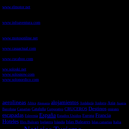
novedades y pruebas de coches
www.elmotor.net
Infoaventura.com
, Las noticias, novedades de producto y test de material
de Senderismo, Trail Running y BTT
www.infoaventura.com
Motosonline.net
, revista digital de Motociclismo, con noticias, novedades y
pruebas de Motos
www.motosonline.net
CasaActual.com
, Revista Digital de Life Style
www.casaactual.com
Cucaboo.com
, Revista Digital de Puericultura e infantil
www.cucaboo.com
Soloski.net
, Red de Portales web sobre deportes de invierno
ww.soloski.net
www.solosnow.com
www.solonordico.com
Temas más vistos
aerolineas
alojamientos
Asia
Andalucía
Andorra
Africa
Alemania
Austria
Destinos
CRUCEROS
Cataluña
Canarias
emirates
Barcelona
Corporativo
España
escapadas
Francia
Estados Unidos
Europa
Eslovenia
Hoteles
Islas Baleares
Illes Balears
Islas canarias
Italia
Inglaterra
Islandia