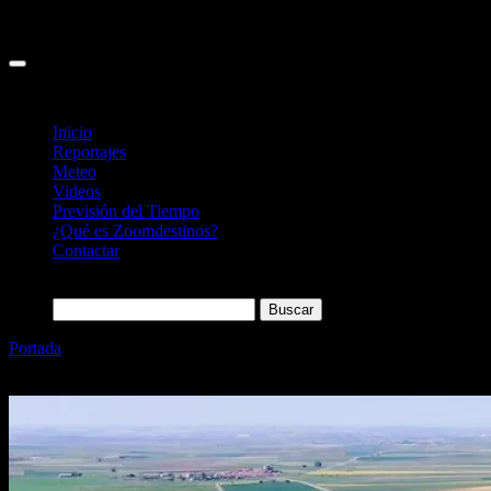
Inicio
Reportajes
Meteo
Videos
Previsión del Tiempo
¿Qué es Zoomdestinos?
Contactar
Buscar:
Portada
»
Tiedra (Valladolid): páramo, lavanda, estrellas y
horizontes infinitos