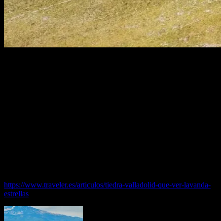
La histórica población de Tiedra, en Valladolid, con su icónico
castillo, se ha convertido en los últimos años en un destacado lugar
del páramo castellano tanto para el cultivo y la difusión de la
lavanda como para la observación del cielo nocturno. Nos
acercamos hasta este cautivador rincón de la comarca de los Montes
Torozos para descubrir todos sus encantos.La fortaleza que mira a la
inmensidad de la llanuraSituado en el mismo borde del páramo,
asomándose como un centinela secular hacia los horizontes infinitos
castellanos, el castillo de Tiedra, con su inconfundible silueta, es lo
primero que vemos al llegar a este punto de la comarca de los
Montes Torozos, que ocupa especialmente una parte del noroeste de
la provincia de Valladolid.
Puedes leer el Artículo completo en…
https://www.traveler.es/articulos/tiedra-valladolid-que-ver-lavanda-
estrellas