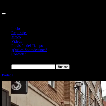
Inicio
Reportajes
Meteo
Videos
Previsión del Tiempo
¿Qué es Zoomdestinos?
Contactar
Buscar:
Portada
»
The Cranberries: ruta por Limerick, su ciudad natal