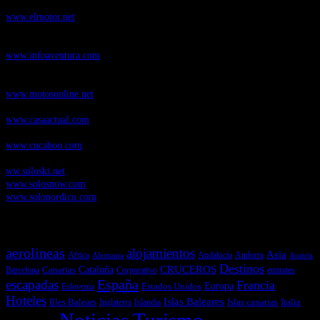
novedades y pruebas de coches
www.elmotor.net
Infoaventura.com
, Las noticias, novedades de producto y test de material
de Senderismo, Trail Running y BTT
www.infoaventura.com
Motosonline.net
, revista digital de Motociclismo, con noticias, novedades y
pruebas de Motos
www.motosonline.net
CasaActual.com
, Revista Digital de Life Style
www.casaactual.com
Cucaboo.com
, Revista Digital de Puericultura e infantil
www.cucaboo.com
Soloski.net
, Red de Portales web sobre deportes de invierno
ww.soloski.net
www.solosnow.com
www.solonordico.com
Temas más vistos
aerolineas
alojamientos
Asia
Andalucía
Andorra
Africa
Alemania
Austria
Destinos
CRUCEROS
Cataluña
Canarias
emirates
Barcelona
Corporativo
España
escapadas
Francia
Estados Unidos
Europa
Eslovenia
Hoteles
Islas Baleares
Illes Balears
Islas canarias
Italia
Inglaterra
Islandia