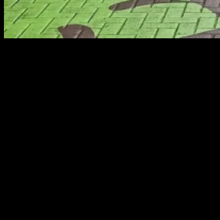
En el oeste de la República de Irlanda, Limerick es la capital del
condado homónimo en la provincia de Munster. Se trata de la tercera
ciudad más poblada del país (después de Dublín y Cork) y la cuarta
de la isla, con cerca de 60.000 habitantes en la zona urbana (cifra
que sube hasta más de 90.000 si contamos toda su área
metropolitana). Una localidad con la tranquilidad de un pueblo y los
servicios de una gran ciudad, con más de 10.000 estudiantes gracias
a sus dos centros de estudios superiores: la universidad y el instituto
tecnológico.
Pero sin duda alguna, Limerick se puso en el mapa a nivel
internacional en los años noventa gracias a su banda de rock más
icónica: The Cranberries. Sus cuatro miembros, Dolores O’Riordan,
Noel Hogan, Mike Hogan y Fergal Lawler, nacieron allí. Y sus
cuatro primeros álbumes, Everybody else is doing it, so why can’t
we? (1993), No need to argue (1994), To the faithful departed
(1996) y Bury the hatchet (1999), consiguieron posicionarse dentro
del top 20 del Billboard 200. Desde que debutaron hasta hoy han
conseguido vender más de 50 millones de discos en todo el mundo.
Nos disponemos a seguir sus pasos en esta ruta que hará las delicias