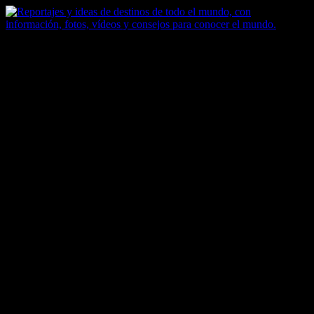
Saltar
al
contenido
Zoomdestinos
Reportajes y ideas de destinos de todo el mundo, con información,
fotos, vídeos y consejos para conocer el mundo.