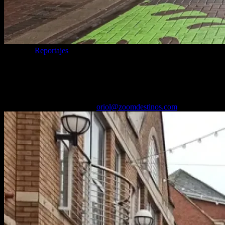
Categoría
Reportajes
The Cranberries: ruta por Limerick, su
ciudad natal
02/04/2025
Desactivado
Por
oriol@zoomdestinos.com