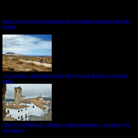
de cualquier fan.
Puedes leer el Artículo completo en…
https://www.traveler.es/articulos/the-cranberries-ruta-por-limerick-
irlanda
La Graciosa: ¿qué hacer en una isla en la que la idea es no hacer
nada?
Qué ver en Priego de Córdoba, calles medievales y una gran joya
del barroco