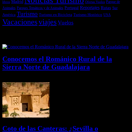
Noticias Turismo
Madrid
libros
Ofertas Vuelos
Parque de
Reportajes
Portugal
Rutas
Sur
Parques Temáticos y de Animales
Animales
Turismo
América
Turismo en Bicicleta
Turismo Histórico
USA
Vacaciones
viajes
Vuelos
Últimas Novedades
Conocemos el Románico Rural de la
Sierra Norte de Guadalajara
08/08/2026
Desactivado
Coto de las Canteras: ¿Sevilla o