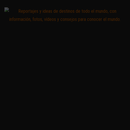
Saltar
al
contenido
Zoomdestinos
Reportajes y
ideas de
destinos de
todo el
mundo, con
información,
fotos,
vídeos y
consejos
para
conocer el
mundo.