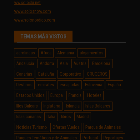
ww.soloski.net
www.solosnow.com
www.solonordico.com
TEMAS MÁS VISTOS
aerolineas
Africa
Alemania
alojamientos
Andalucía
Andorra
Asia
Austria
Barcelona
Canarias
Cataluña
Corporativo
CRUCEROS
Destinos
emirates
escapadas
Eslovenia
España
Estados Unidos
Europa
Francia
Hoteles
Illes Balears
Inglaterra
Islandia
Islas Baleares
Islas canarias
Italia
libros
Madrid
Noticias Turismo
Ofertas Vuelos
Parque de Animales
Parques Temáticos y de Animales
Portugal
Reportajes