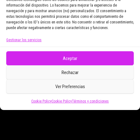
información del dispositivo. Lo hacemos para mejorar la experiencia de
navegación y para mostrar anuncios (no) personalizados. El consentimiento a
Email Address
estas tecnologías nos permitirá procesar datos como el comportamiento de
navegación o los ID's únicos en este sitio. No consentir o retirar el consentimiento,
puede afectar negativamente a ciertas características y funciones.
Gestionar los servicios
Doy mi consentimiento para recibir correos
electrónicos promocionales de Zoomdestinos.es
Aceptar
Rechazar
Ver Preferencias
Cookie Policy
Cookie Policy
Términos y condiciones
Funciona gracias a
WordPress
|
Tema:
Envo Magazine