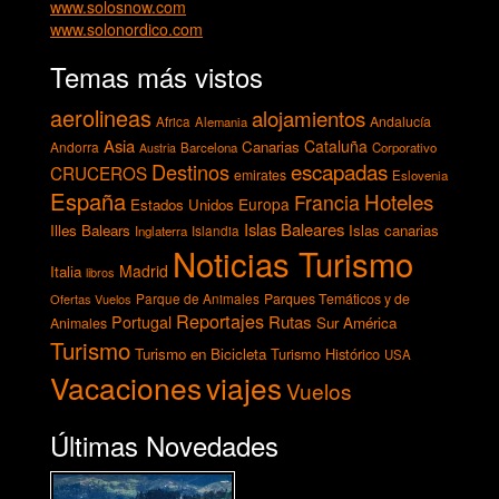
www.solosnow.com
www.solonordico.com
Temas más vistos
aerolineas
alojamientos
Andalucía
Africa
Alemania
Asia
Cataluña
Canarias
Andorra
Barcelona
Corporativo
Austria
escapadas
Destinos
CRUCEROS
emirates
Eslovenia
España
Hoteles
Francia
Europa
Estados Unidos
Islas Baleares
Illes Balears
Islas canarias
Inglaterra
Islandia
Noticias Turismo
Madrid
Italia
libros
Parques Temáticos y de
Ofertas Vuelos
Parque de Animales
Reportajes
Rutas
Portugal
Sur América
Animales
Turismo
Turismo en Bicicleta
Turismo Histórico
USA
Vacaciones
viajes
Vuelos
Últimas Novedades