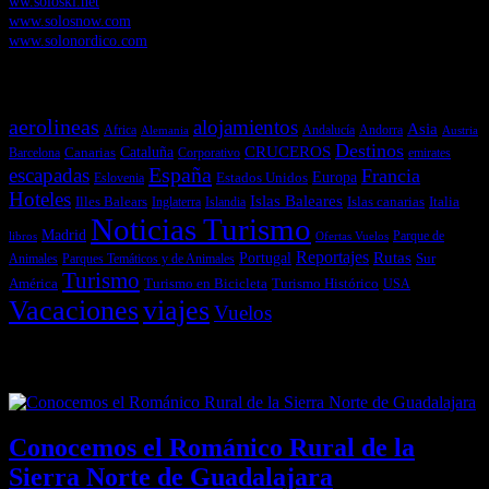
ww.soloski.net
www.solosnow.com
www.solonordico.com
Temas más vistos
aerolineas
alojamientos
Asia
Andalucía
Andorra
Africa
Alemania
Austria
Destinos
CRUCEROS
Cataluña
Canarias
emirates
Barcelona
Corporativo
España
escapadas
Francia
Estados Unidos
Europa
Eslovenia
Hoteles
Islas Baleares
Illes Balears
Islas canarias
Italia
Inglaterra
Islandia
Noticias Turismo
Madrid
libros
Ofertas Vuelos
Parque de
Reportajes
Portugal
Rutas
Sur
Parques Temáticos y de Animales
Animales
Turismo
América
Turismo en Bicicleta
Turismo Histórico
USA
Vacaciones
viajes
Vuelos
Últimas Novedades
Conocemos el Románico Rural de la
Sierra Norte de Guadalajara