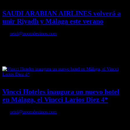
18/04/2023
Desactivado
SAUDI ARABIAN AIRLINES volverá a
unir Riyadh y Málaga este verano
Por
oriol@zoomdestinos.com
Un año más, la compañía aérea nacional de Arabia Saudí contará
con una ruta directa entre Riyadh y Málaga, operando dos vuelos
semanales -los miércoles y los viernes- entre el día 23 de junio y el
30 de agosto.
01/08/2022
Desactivado
Vincci Hoteles inaugura un nuevo hotel
en Málaga, el Vincci Larios Diez 4*
Por
oriol@zoomdestinos.com
Vincci Hoteles inaugura un nuevo hotel en Málaga, el Vincci Larios
Diez 4*