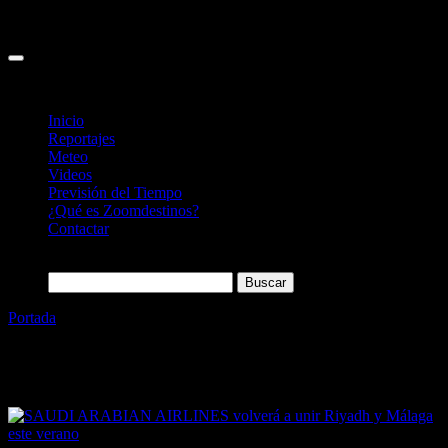
Inicio
Reportajes
Meteo
Videos
Previsión del Tiempo
¿Qué es Zoomdestinos?
Contactar
Buscar:
Portada
»
Malaga
Etiqueta:
Malaga