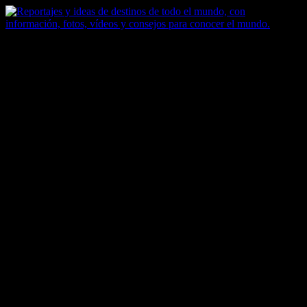
Saltar
al
contenido
Zoomdestinos
Reportajes y ideas de destinos de todo el mundo, con información,
fotos, vídeos y consejos para conocer el mundo.