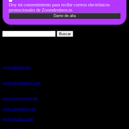
Doy mi consentimiento para recibir correos electrónicos
promocionales de Zoomdestinos.es
Buscar:
Nuestros Portales:
ElMotor.net
, revista digital del mundo del automóvil, con noticias,
novedades y pruebas de coches
www.elmotor.net
Infoaventura.com
, Las noticias, novedades de producto y test de material
de Senderismo, Trail Running y BTT
www.infoaventura.com
Motosonline.net
, revista digital de Motociclismo, con noticias, novedades y
pruebas de Motos
www.motosonline.net
CasaActual.com
, Revista Digital de Life Style
www.casaactual.com
Cucaboo.com
, Revista Digital de Puericultura e infantil
www.cucaboo.com
Soloski.net
, Red de Portales web sobre deportes de invierno