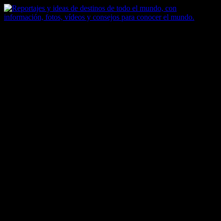
Saltar
al
contenido
Zoomdestinos
Reportajes y ideas de destinos de todo el mundo, con información,
fotos, vídeos y consejos para conocer el mundo.