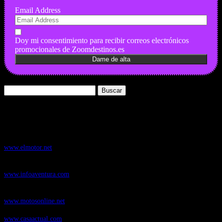
Email Address
Doy mi consentimiento para recibir correos electrónicos
promocionales de Zoomdestinos.es
Buscar:
Nuestros Portales:
ElMotor.net
, revista digital del mundo del automóvil, con noticias,
novedades y pruebas de coches
www.elmotor.net
Infoaventura.com
, Las noticias, novedades de producto y test de material
de Senderismo, Trail Running y BTT
www.infoaventura.com
Motosonline.net
, revista digital de Motociclismo, con noticias, novedades y
pruebas de Motos
www.motosonline.net
CasaActual.com
, Revista Digital de Life Style
www.casaactual.com