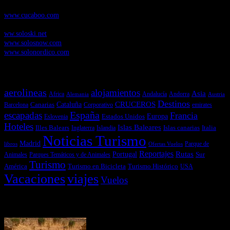
Cucaboo.com
, Revista Digital de Puericultura e infantil
www.cucaboo.com
Soloski.net
, Red de Portales web sobre deportes de invierno
ww.soloski.net
www.solosnow.com
www.solonordico.com
Temas más vistos
aerolineas
alojamientos
Asia
Andalucía
Andorra
Africa
Alemania
Austria
Destinos
CRUCEROS
Cataluña
Canarias
emirates
Barcelona
Corporativo
España
escapadas
Francia
Estados Unidos
Europa
Eslovenia
Hoteles
Islas Baleares
Illes Balears
Islas canarias
Italia
Inglaterra
Islandia
Noticias Turismo
Madrid
libros
Ofertas Vuelos
Parque de
Reportajes
Portugal
Rutas
Sur
Parques Temáticos y de Animales
Animales
Turismo
América
Turismo en Bicicleta
Turismo Histórico
USA
Vacaciones
viajes
Vuelos
Últimas Novedades