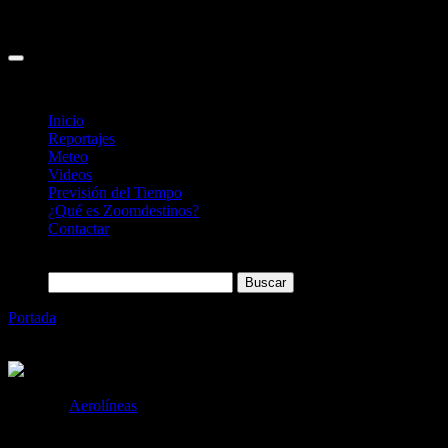
Inicio
Reportajes
Meteo
Videos
Previsión del Tiempo
¿Qué es Zoomdestinos?
Contactar
Buscar:
Portada
»
SAUDI ARABIAN AIRLINES volverá a unir Riyadh
y Málaga este verano
Categoría
Aerolíneas
SAUDI ARABIAN AIRLINES volverá a