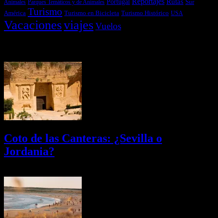
Reportajes
Portugal
Rutas
Sur
Parques Temáticos y de Animales
Animales
Turismo
América
Turismo en Bicicleta
Turismo Histórico
USA
Vacaciones
viajes
Vuelos
Últimas Novedades
Coto de las Canteras: ¿Sevilla o
Jordania?
03/08/2026
Desactivado