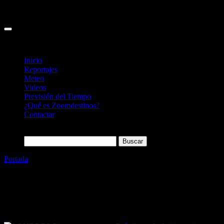
Inicio
Reportajes
Meteo
Videos
Previsión del Tiempo
¿Qué es Zoomdestinos?
Contactar
Buscar:
Portada
»
LONDRES Sin secretos
Etiqueta:
LONDRES Sin
secretos