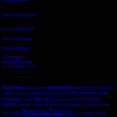
Infoaventura.com
, Las noticias, novedades de producto y test de material
de Senderismo, Trail Running y BTT
www.infoaventura.com
Motosonline.net
, revista digital de Motociclismo, con noticias, novedades y
pruebas de Motos
www.motosonline.net
CasaActual.com
, Revista Digital de Life Style
www.casaactual.com
Cucaboo.com
, Revista Digital de Puericultura e infantil
www.cucaboo.com
Soloski.net
, Red de Portales web sobre deportes de invierno
ww.soloski.net
www.solosnow.com
www.solonordico.com
Temas más vistos
aerolineas
alojamientos
Asia
Andalucía
Andorra
Africa
Alemania
Austria
Destinos
CRUCEROS
Cataluña
Canarias
emirates
Barcelona
Corporativo
España
escapadas
Francia
Estados Unidos
Europa
Eslovenia
Hoteles
Islas Baleares
Illes Balears
Islas canarias
Italia
Inglaterra
Islandia
Noticias Turismo
Madrid
libros
Ofertas Vuelos
Parque de