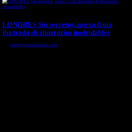
09/04/2023
Desactivado
LONDRES Sin secretos, nueva Guía
ilustrada de itinerarios inolvidables
Por
oriol@zoomdestinos.com
Hoy os traemos una guía ilustrada de la capital británica para
conocerla a través de varias rutas.