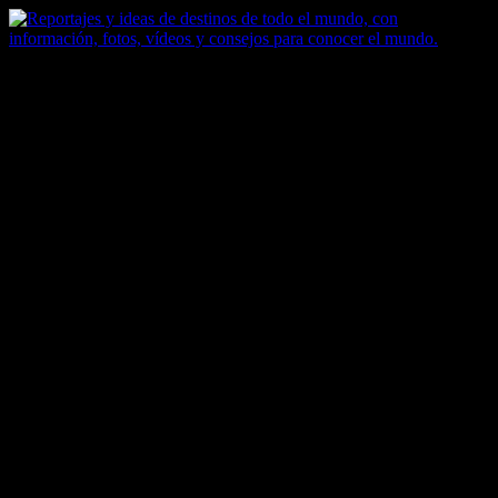
Saltar
al
contenido
Zoomdestinos
Reportajes y ideas de destinos de todo el mundo, con información,
fotos, vídeos y consejos para conocer el mundo.