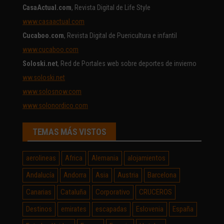
CasaActual.com
, Revista Digital de Life Style
www.casaactual.com
Cucaboo.com
, Revista Digital de Puericultura e infantil
www.cucaboo.com
Soloski.net
, Red de Portales web sobre deportes de invierno
ww.soloski.net
www.solosnow.com
www.solonordico.com
TEMAS MÁS VISTOS
aerolineas
Africa
Alemania
alojamientos
Andalucía
Andorra
Asia
Austria
Barcelona
Canarias
Cataluña
Corporativo
CRUCEROS
Destinos
emirates
escapadas
Eslovenia
España