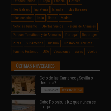
Estados Unidos
Europa
Francia
Hoteles
Illes Balears
Inglaterra
Islandia
Islas Baleares
Islas canarias
Italia
libros
Madrid
Noticias Turismo
Ofertas Vuelos
Parque de Animales
Parques Temáticos y de Animales
Portugal
Reportajes
Rutas
Sur América
Turismo
Turismo en Bicicleta
Turismo Histórico
USA
Vacaciones
viajes
Vuelos
ÚLTIMAS NOVEDADES
Coto de las Canteras: ¿Sevilla o
Jordania?
03/08/2026
Desactivado
Cabo Polonio, la luz que nunca se
apaga