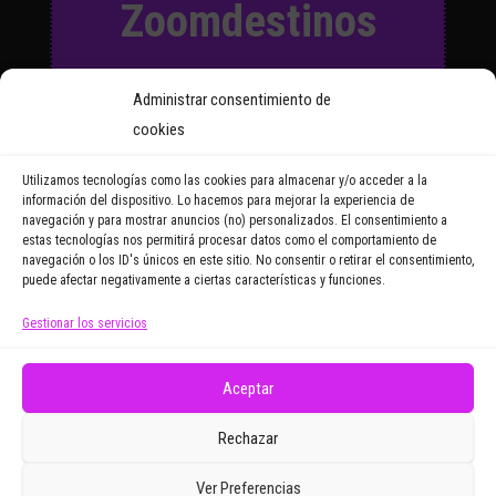
Zoomdestinos
Suscríbete a nuestro Boletín
Administrar consentimiento de
y recibirás regularmente las
cookies
noticias y reportajes que
vayamos publicando.
Utilizamos tecnologías como las cookies para almacenar y/o acceder a la
información del dispositivo. Lo hacemos para mejorar la experiencia de
navegación y para mostrar anuncios (no) personalizados. El consentimiento a
Email Address
estas tecnologías nos permitirá procesar datos como el comportamiento de
navegación o los ID's únicos en este sitio. No consentir o retirar el consentimiento,
puede afectar negativamente a ciertas características y funciones.
Gestionar los servicios
Doy mi consentimiento para recibir correos
electrónicos promocionales de Zoomdestinos.es
Aceptar
Rechazar
Ver Preferencias