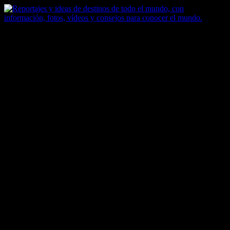
Saltar
al
contenido
Zoomdestinos
Reportajes y ideas de destinos de todo el mundo, con información,
fotos, vídeos y consejos para conocer el mundo.