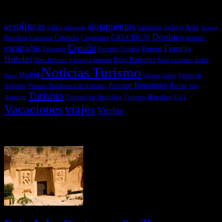
Temas más vistos
aerolineas
alojamientos
Asia
Andalucía
Andorra
Africa
Alemania
Austria
Destinos
CRUCEROS
Cataluña
Canarias
emirates
Barcelona
Corporativo
España
escapadas
Francia
Estados Unidos
Europa
Eslovenia
Hoteles
Islas Baleares
Illes Balears
Islas canarias
Italia
Inglaterra
Islandia
Noticias Turismo
Madrid
libros
Ofertas Vuelos
Parque de
Reportajes
Portugal
Rutas
Sur
Parques Temáticos y de Animales
Animales
Turismo
América
Turismo en Bicicleta
Turismo Histórico
USA
Vacaciones
viajes
Vuelos
Últimas Novedades