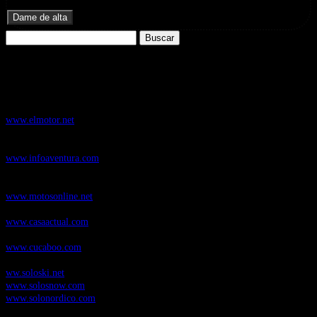
promocionales de Zoomdestinos.es
Buscar:
Nuestros Portales:
ElMotor.net
, revista digital del mundo del automóvil, con noticias,
novedades y pruebas de coches
www.elmotor.net
Infoaventura.com
, Las noticias, novedades de producto y test de material
de Senderismo, Trail Running y BTT
www.infoaventura.com
Motosonline.net
, revista digital de Motociclismo, con noticias, novedades y
pruebas de Motos
www.motosonline.net
CasaActual.com
, Revista Digital de Life Style
www.casaactual.com
Cucaboo.com
, Revista Digital de Puericultura e infantil
www.cucaboo.com
Soloski.net
, Red de Portales web sobre deportes de invierno
ww.soloski.net
www.solosnow.com
www.solonordico.com