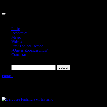
Inicio
Reportajes
Meteo
Videos
Previsión del Tiempo
¿Qué es Zoomdestinos?
Contactar
Buscar:
Portada
»
Invierno
Etiqueta:
Invierno
29/11/2023
Desactivado