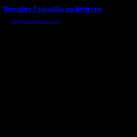
Descubre Finlandia en Invierno
Por
oriol@zoomdestinos.com
Descubre Finlandia en Invierno