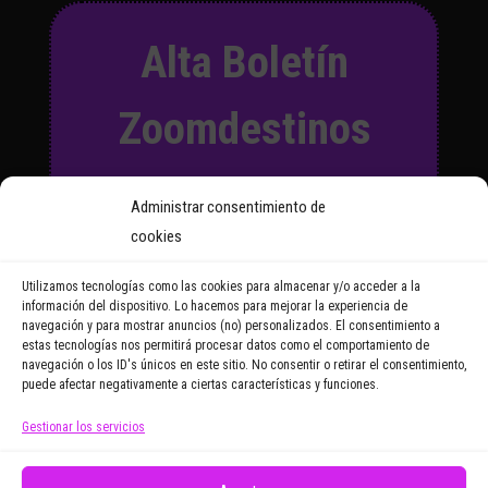
Alta Boletín
Zoomdestinos
Suscríbete a nuestro Boletín
Administrar consentimiento de
y recibirás regularmente las
cookies
noticias y reportajes que
vayamos publicando.
Utilizamos tecnologías como las cookies para almacenar y/o acceder a la
información del dispositivo. Lo hacemos para mejorar la experiencia de
navegación y para mostrar anuncios (no) personalizados. El consentimiento a
Email Address
estas tecnologías nos permitirá procesar datos como el comportamiento de
navegación o los ID's únicos en este sitio. No consentir o retirar el consentimiento,
puede afectar negativamente a ciertas características y funciones.
Gestionar los servicios
Doy mi consentimiento para recibir correos
electrónicos promocionales de Zoomdestinos.es