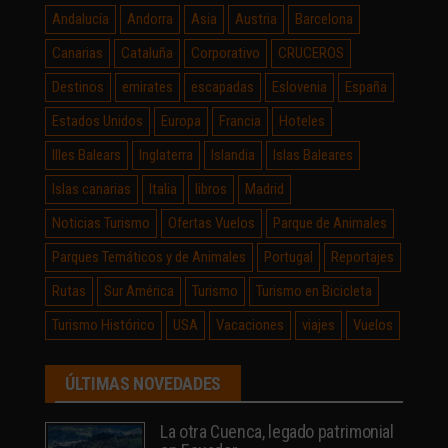
Andalucía
Andorra
Asia
Austria
Barcelona
Canarias
Cataluña
Corporativo
CRUCEROS
Destinos
emirates
escapadas
Eslovenia
España
Estados Unidos
Europa
Francia
Hoteles
Illes Balears
Inglaterra
Islandia
Islas Baleares
Islas canarias
Italia
libros
Madrid
Noticias Turismo
Ofertas Vuelos
Parque de Animales
Parques Temáticos y de Animales
Portugal
Reportajes
Rutas
Sur América
Turismo
Turismo en Bicicleta
Turismo Histórico
USA
Vacaciones
viajes
Vuelos
ÚLTIMAS NOVEDADES
La otra Cuenca, legado patrimonial