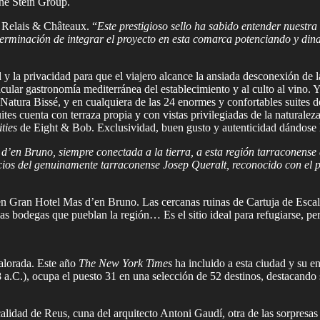
he Stein Group.
 Relais & Châteaux. “
Este prestigioso sello ha sabido entender nuestra
terminación de integrar el proyecto en esta comarca potenciando y din
 y la privacidad para que el viajero alcance la ansiada desconexión de
cular gastronomía mediterránea del establecimiento y al culto al vino. Y as
 Natura Bissé, y en cualquiera de las 24 enormes y confortables suites 
ites cuenta con terraza propia y con vistas privilegiadas de la natural
ties
de Eight & Bob. Exclusividad, buen gusto y autenticidad dándose 
d’en Bruno, siempre conectada a la tierra, a esta región tarraconens
cios del genuinamente tarraconense Josep Queralt, reconocido con el 
en Gran Hotel Mas d’en Bruno. Las cercanas ruinas de Cartuja de Escalad
las bodegas que pueblan la región… Es el sitio ideal para refugiarse, pe
valorada. Este año
The New York Times
ha incluido a esta ciudad y su e
a.C.), ocupa el puesto 31 en una selección de 52 destinos, destacando s
lidad de Reus, cuna del arquitecto Antoni Gaudí, otra de las sorpresas 