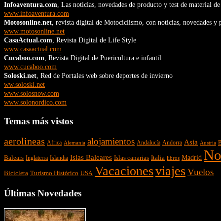
Infoaventura.com
, Las noticias, novedades de producto y test de material
www.infoaventura.com
Motosonline.net
, revista digital de Motociclismo, con noticias, novedades 
www.motosonline.net
CasaActual.com
, Revista Digital de Life Style
www.casaactual.com
Cucaboo.com
, Revista Digital de Puericultura e infantil
www.cucaboo.com
Soloski.net
, Red de Portales web sobre deportes de invierno
ww.soloski.net
www.solosnow.com
www.solonordico.com
Temas más vistos
aerolineas
alojamientos
Asia
Andalucía
Andorra
Africa
Alemania
B
Austria
No
Islas Baleares
Balears
Islas canarias
Italia
Madrid
Inglaterra
Islandia
libros
Vacaciones
viajes
Vuelos
Bicicleta
Turismo Histórico
USA
Últimas Novedades