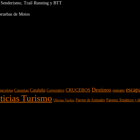
 de Senderismo, Trail Running y BTT
y pruebas de Motos
escap
Destinos
CRUCEROS
Cataluña
Canarias
emirates
arcelona
Corporativo
ticias Turismo
Parques Temáticos y d
Ofertas Vuelos
Parque de Animales