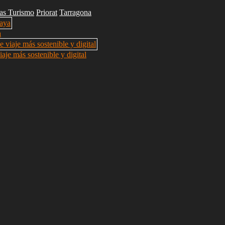
ias Turismo
Priorat
Tarragona
a
aje más sostenible y digital