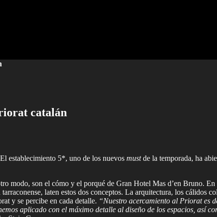
n
iorat catalán
El establecimiento 5*, uno de los nuevos
must
de la temporada, ha abie
de otro modo, son el cómo y el porqué de Gran Hotel Mas d’en Bruno. En
arraconense, laten estos dos conceptos. La arquitectura, los cálidos col
rat y se percibe en cada detalle.
“Nuestro acercamiento al Priorat es de
a hemos aplicado con el máximo detalle al diseño de los espacios, así 