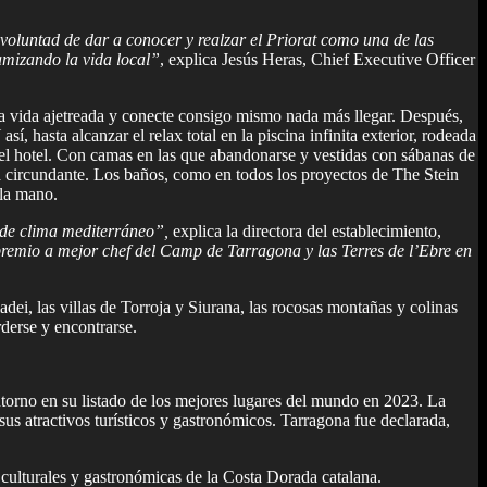
 voluntad de dar a conocer y realzar el Priorat como una de las
amizando la vida local”
, explica Jesús Heras, Chief Executive Officer
 la vida ajetreada y conecte consigo mismo nada más llegar. Después,
í, hasta alcanzar el relax total en la piscina infinita exterior, rodeada
del hotel. Con camas en las que abandonarse y vestidas con sábanas de
eza circundante. Los baños, como en todos los proyectos de The Stein
la mano.
e de clima mediterráneo”,
explica la directora del establecimiento,
premio a mejor chef del Camp de Tarragona y las Terres de l’Ebre en
ei, las villas de Torroja y Siurana, las rocosas montañas y colinas
rderse y encontrarse.
ntorno en su listado de los mejores lugares del mundo en 2023. La
us atractivos turísticos y gastronómicos. Tarragona fue declarada,
culturales y gastronómicas de la Costa Dorada catalana.