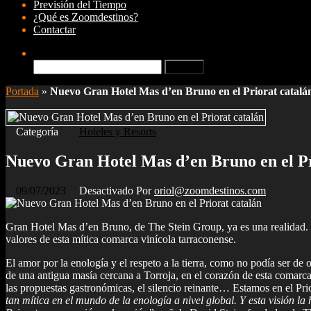
Previsión del Tiempo
¿Qué es Zoomdestinos?
Contactar
Buscar:
Portada
»
Nuevo Gran Hotel Mas d’en Bruno en el Priorat catalá
Categoría
Hoteles y Resorts
Nuevo Gran Hotel Mas d’en Bruno en el Pr
09/07/2023
Desactivado
Por
oriol@zoomdestinos.com
Gran Hotel Mas d’en Bruno, de The Stein Group, ya es una realidad. 
valores de esta mítica comarca vinícola tarraconense.
El amor por la enología y el respeto a la tierra, como no podía ser 
de una antigua masía cercana a Torroja, en el corazón de esta comarca t
las propuestas gastronómicas, el silencio reinante… Estamos en el Prio
tan mítica en el mundo de la enología a nivel global. Y esta visión l