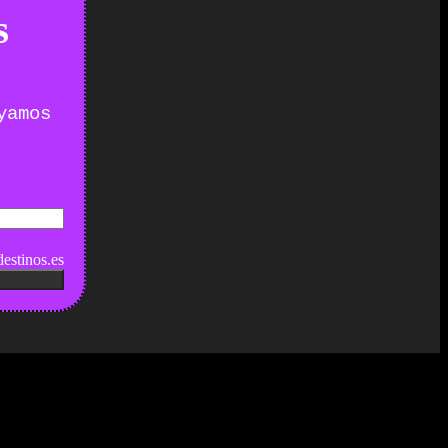
s
yamos
estinos.es