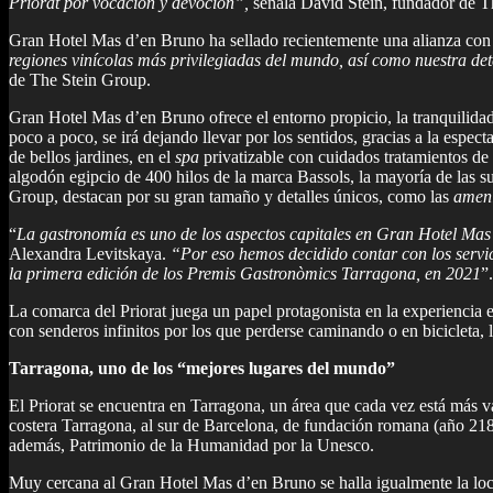
Priorat por vocación y devoción”,
señala David Stein, fundador de T
Gran Hotel Mas d’en Bruno ha sellado recientemente una alianza con
regiones vinícolas más privilegiadas del mundo, así como nuestra de
de The Stein Group.
Gran Hotel Mas d’en Bruno ofrece el entorno propicio, la tranquilidad
poco a poco, se irá dejando llevar por los sentidos, gracias a la especta
de bellos jardines, en el
spa
privatizable con cuidados tratamientos de
algodón egipcio de 400 hilos de la marca Bassols, la mayoría de las su
Group, destacan por su gran tamaño y detalles únicos, como las
ameni
“
La gastronomía es uno de los aspectos capitales en Gran Hotel Mas 
Alexandra Levitskaya.
“Por eso hemos decidido contar con los servi
la primera edición de los Premis Gastronòmics Tarragona, en 2021
”.
La comarca del Priorat juega un papel protagonista en la experiencia 
con senderos infinitos por los que perderse caminando o en bicicleta, 
Tarragona, uno de los “mejores lugares del mundo”
El Priorat se encuentra en Tarragona, un área que cada vez está más 
costera Tarragona, al sur de Barcelona, de fundación romana (año 218 
además, Patrimonio de la Humanidad por la Unesco.
Muy cercana al Gran Hotel Mas d’en Bruno se halla igualmente la loca