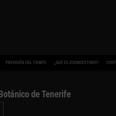
fotos,
vídeos y
consejos
para
conocer el
mundo.
PREVISIÓN DEL TIEMPO
¿QUÉ ES ZOOMDESTINOS?
CONT
Botánico de Tenerife