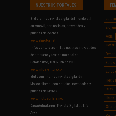
NUESTROS PORTALES:
TE
aeroli
ElMotor.net
, revista digital del mundo del
automóvil, con noticias, novedades y
alojam
pruebas de coches
Asia
www.elmotor.net
Catalu
Infoaventura.com
, Las noticias, novedades
Destin
de producto y test de material de
Senderismo, Trail Running y BTT
Eslove
www.infoaventura.com
Europ
Motosonline.net
, revista digital de
Illes B
Motociclismo, con noticias, novedades y
Islas 
pruebas de Motos
libros
www.motosonline.net
CasaActual.com
, Revista Digital de Life
Oferta
Style
Parque