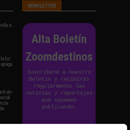
NEWSLETTER
illa o
Alta Boletín
Zoomdestinos
la luz
 apaga
Suscríbete a nuestro
Boletín y recibirás
regularmente las
ied-de-
noticias y reportajes
postal
que vayamos
ancia
publicando.
 de
Email Address