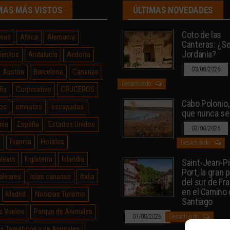
MAS MÁS VISTOS
ÚLTIMAS NOVEDADES
Coto de las
neas
Africa
Alemania
Canteras: ¿Sev
Jordania?
ientos
Andalucía
Andorra
03/08/2026
Austria
Barcelona
Canarias
Desactivado
ña
Corporativo
CRUCEROS
Cabo Polonio, 
os
emirates
escapadas
que nunca se
nia
España
Estados Unidos
02/08/2026
a
Francia
Hoteles
Desactivado
alears
Inglaterra
Islandia
Saint-Jean-P
Port, la gran 
Baleares
Islas canarias
Italia
del sur de Fr
en el Camino
Madrid
Noticias Turismo
Santiago
s Vuelos
Parque de Animales
01/08/2026
Desactivado
s Temáticos y de Animales